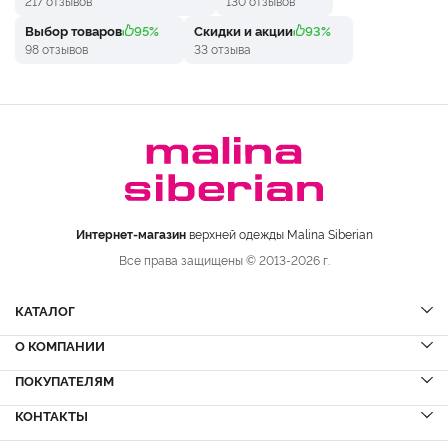
217 отзывов
130 отзывов
Выбор товаров
95%
Скидки и акции
93%
98 отзывов
33 отзыва
Интернет-магазин
верхней одежды Malina Siberian
Все права защищены © 2013-2026 г.
КАТАЛОГ
О КОМПАНИИ
Шубы
НОВИНКИ
Шубы из норки
Дубленки
ПОКУПАТЕЛЯМ
Вопрос-ответ
Шубы из соболя
Пальто
Сервисный центр
КОНТАКТЫ
Акции
Шубы из куницы
Куртки
Блог
Доставка и оплата