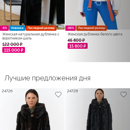
-6%
Новинка
Последний размер
-66%
Последний размер
Женская натуральная дубленка с
Женская дубленка белого цвета
воротником шаль
46 800 ₽
122 000 ₽
15 800 ₽
115 000 ₽
Лучшие предложения дня
24726
24728