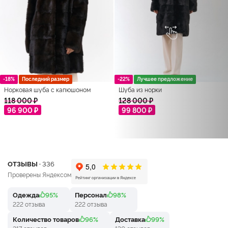
-18%
Последний размер
-22%
Лучшее предложение
Норковая шуба с капюшоном
Шуба из норки
118 000 ₽
128 000 ₽
96 900 ₽
99 800 ₽
ОТЗЫВЫ ·
336
Проверены Яндексом
Одежда
95%
Персонал
98%
222 отзыва
222 отзыва
Количество товаров
96%
Доставка
99%