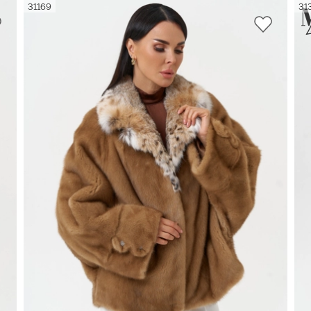
31169
31