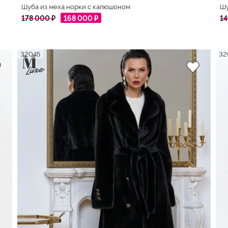
Шуба из меха норки с капюшоном
Шу
178 000 ₽
168 000 ₽
14
32045
32