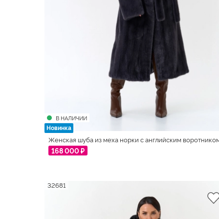
56
58
60
В НАЛИЧИИ
Новинка
Женская шуба из меха норки с английским воротнико
168 000 ₽
32681