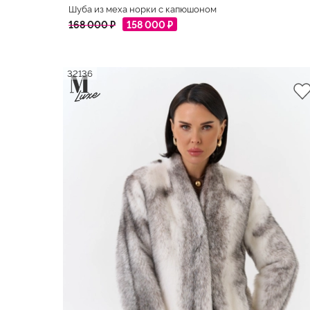
Шуба из меха норки с капюшоном
168 000 ₽
158 000 ₽
32136