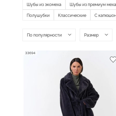
Шубы из экомеха
Шубы из премиум мех
Полушубки
Классические
C капюшо
По популярности
Размер
По популярности
33694
42
По возрастанию цены
44
По убыванию цены
ПРИМ
46
По новинкам
48
По скидкам
50
52
54