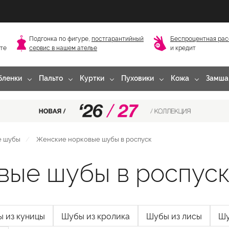
Подгонка по фигуре,
постгарантийный
Беспроцентная рас
сте
сервис в нашем ателье
и кредит
бленки
Пальто
Куртки
Пуховики
Кожа
Замша
е шубы
Женские норковые шубы в роспуск
вые шубы в роспус
 из куницы
Шубы из кролика
Шубы из лисы
Шу