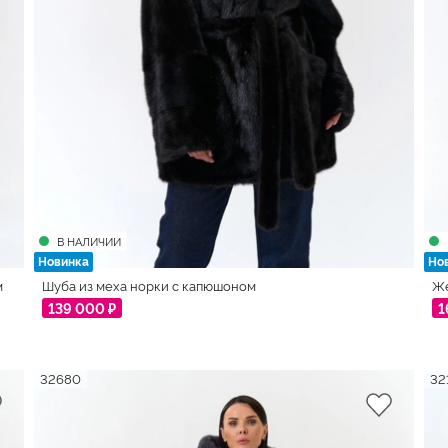
Голубой
3
1
Светло-коричневый
1
1
3
В НАЛИЧИИ
Новинка
Но
м
Шуба из меха норки с капюшоном
Же
139 000 ₽
1
32680
32