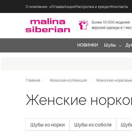
О компании
Отзывы
Акции
Рассрочка и кредит
Контакты
Более 10 000 моделей
верхней одежды в 1 ме
НОВИНКИ
Шубы
Ду
Главная
Женская коллекция
Женские норковы
Женские норко
Шубы из норки
Шубы из соболя
Шубы