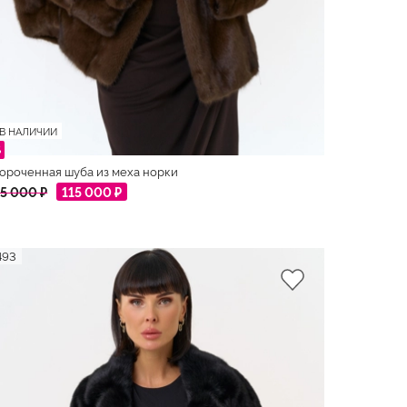
В НАЛИЧИИ
%
ороченная шуба из меха норки
5 000 ₽
115 000 ₽
493