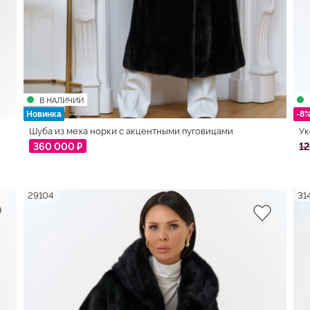
В НАЛИЧИИ
Новинка
-8
Шуба из меха норки с акцентными пуговицами
Ук
360 000 ₽
12
29104
31