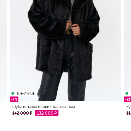
В НАЛИЧИИ
-7%
-2
Шуба из меха норки с капюшоном
Ку
142 000 ₽
132 000 ₽
11