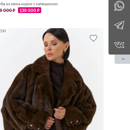
ба из меха норки с капюшоном
9 000 ₽
139 000 ₽
031