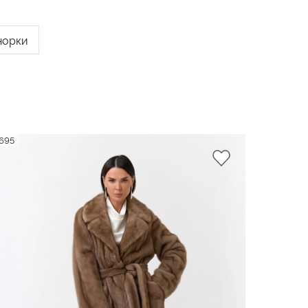
норки
695