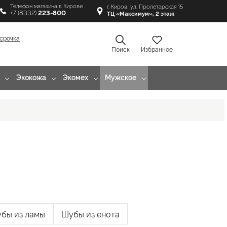
Телефон магазина в Кирове
г. Киров, ул. Пролетарская 15
+7 (8332)
223-800
ТЦ «Максимум», 2 этаж
срочка
Поиск
Избранное
Экокожа
Экомех
Мужское
к
бы из ламы
Шубы из енота