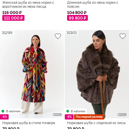
Женская шуба из меха норки с
Длинная шуба из меха норки с
воротником их меха песца
поясом
116 000 ₽
104 800 ₽
111 000 ₽
99 800 ₽
31299
31301
В наличии
В наличии
-6%
-6%
Последний размер
Норковая шуба в стиле пэчворк
Норковая шуба с отделкой из лисы
79 800 ₽
79 800 ₽