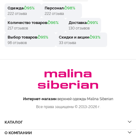
Одежда
95%
Персонал
98%
222 отзыва
222 отзыва
Количество товаров
96%
Доставка
99%
217 отзывов
130 отзывов
Выбор товаров
95%
Скидки и акции
93%
98 отзывов
33 отзыва
Интернет-магазин
верхней одежды Malina Siberian
Все права защищены © 2013-2026 г.
КАТАЛОГ
О КОМПАНИИ
Шубы
НОВИНКИ