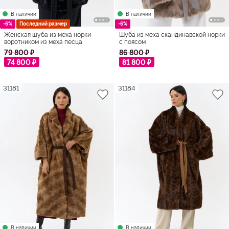
В наличии
В наличии
-6%
Последний размер
-6%
Женская шуба из меха норки
Шуба из меха скандинавской норки
воротником из меха песца
с поясом
79 800 ₽
86 800 ₽
74 800 ₽
81 800 ₽
31181
31184
В наличии
В наличии