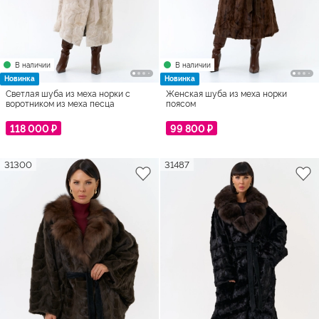
В наличии
В наличии
Новинка
Новинка
Светлая шуба из меха норки с
Женская шуба из меха норки
воротником из меха песца
поясом
118 000 ₽
99 800 ₽
31300
31487