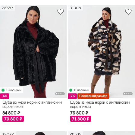
28587
31308
В наличии
В наличии
-6%
-7%
Последний размер
Шуба из меха норки с английским
Шуба из меха норки с английским
воротником
воротником
84 800 ₽
76 800 ₽
79 800 ₽
71 800 ₽
32072
28585