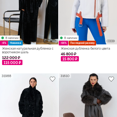
В наличии
В наличии
-6%
Новинка
-66%
Последний размер
Женская натуральная дубленка с
Женская дубленка белого цвета
воротником шаль
46 800 ₽
122 000 ₽
15 800 ₽
115 000 ₽
31988
31610