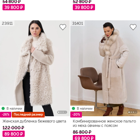
54 800 ₽
52 800 ₽
39 800 ₽
39 800 ₽
23911
31401
В наличии
В наличии
-26%
Последний размер
-20%
Женская дубленка бежевого цвета
Комбинированное женское пальто
из меха овчины с поясом
122 000 ₽
86 800 ₽
89 800 ₽
69 800 ₽