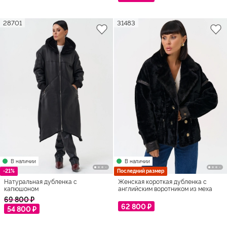
28701
31483
В наличии
В наличии
-21%
Последний размер
Натуральная дубленка с
Женская короткая дубленка с
капюшоном
английским воротником из меха
норки
69 800 ₽
62 800 ₽
54 800 ₽