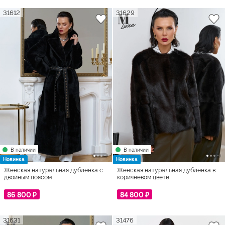
31612
31629
В наличии
В наличии
Новинка
Новинка
Женская натуральная дубленка с
Женская натуральная дубленка в
двойным поясом
коричневом цвете
86 800 ₽
84 800 ₽
31631
31476