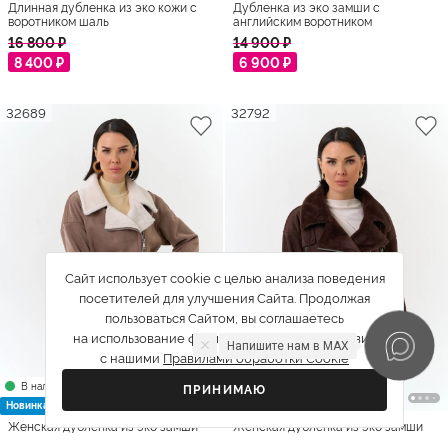
Длинная дубленка из эко кожи с
Дубленка из эко замши с
воротником шаль
английским воротником
16 800 ₽
14 900 ₽
8 400 ₽
6 900 ₽
32689
32792
Сайт использует cookie с целью анализа поведения
посетителей для улучшения Сайта. Продолжая
пользоваться Сайтом, вы соглашаетесь
на использование файлов cookie в соответствии
Напишите нам в Telegram
с нашими
Правилами обработки Cookie
В наличии
В наличии
ПРИНИМАЮ
Новинка
Новинка
Женская дубленка из эко замши
Женская дубленка из эко замши