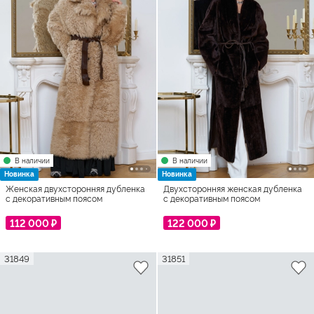
В наличии
В наличии
Новинка
Новинка
Женская двухсторонняя дубленка
Двухсторонняя женская дубленка
с декоративным поясом
с декоративным поясом
112 000 ₽
122 000 ₽
31849
31851