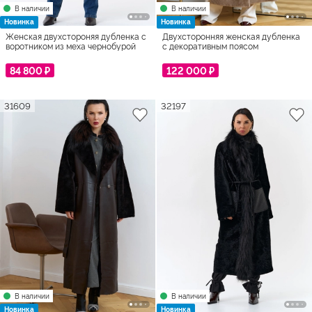
В наличии
В наличии
Новинка
Новинка
Женская двухстороняя дубленка с
Двухсторонняя женская дубленка
воротником из меха чернобурой
с декоративным поясом
лисы
84 800 ₽
122 000 ₽
31609
32197
В наличии
В наличии
Новинка
Новинка