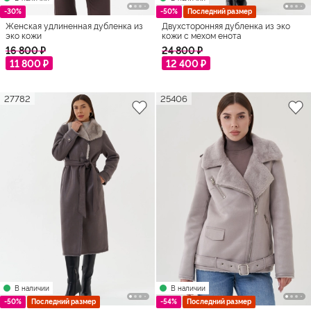
-30%
-50%
Последний размер
Женская удлиненная дубленка из
Двухсторонняя дубленка из эко
эко кожи
кожи с мехом енота
16 800 ₽
24 800 ₽
11 800 ₽
12 400 ₽
27782
25406
В наличии
В наличии
-50%
Последний размер
-54%
Последний размер