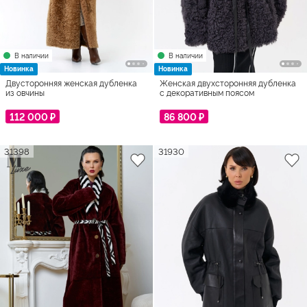
В наличии
В наличии
Новинка
Новинка
Двусторонняя женская дубленка
Женская двухсторонняя дубленка
из овчины
с декоративным поясом
112 000 ₽
86 800 ₽
31398
31930