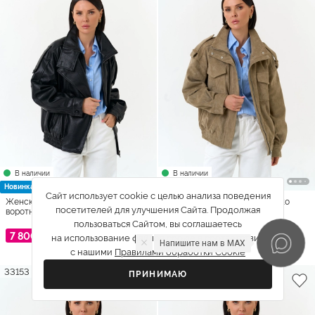
В наличии
В наличии
Новинка
Новинка
Сайт использует cookie с целью анализа поведения
Женская куртка из эко кожи с
Женская куртка бомбер из эко
воротником стойкой
посетителей для улучшения Сайта. Продолжая
замши
пользоваться Сайтом, вы соглашаетесь
7 800 ₽
8 900 ₽
на использование файлов cookie в соответствии
Напишите нам в Telegram
с нашими
Правилами обработки Cookie
33153
33149
ПРИНИМАЮ