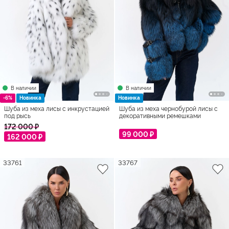
В наличии
В наличии
-6%
Новинка
Новинка
Шуба из меха лисы с инкрустацией
Шуба из меха чернобурой лисы с
под рысь
декоративными ремешками
172 000 ₽
99 000 ₽
162 000 ₽
33761
33767