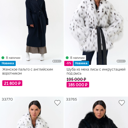
В наличии
В наличии
Новинка
-5%
Новинка
Женское пальто с английским
Шуба из меха лисы с инкрустацией
воротником
под рысь
195 000 ₽
21 800 ₽
185 000 ₽
33770
33765