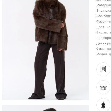
Материал
Вид меха
Раскладк
Фасон - 
Цвет - к
Вид заст
Вид воро
Длина ру
Фасон ка
Модель д