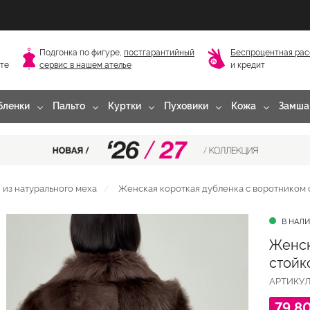
Подгонка по фигуре,
постгарантийный
Беспроцентная рас
сте
сервис в нашем ателье
и кредит
бленки
Пальто
Куртки
Пуховики
Кожа
Замша
из натурального меха
Женская короткая дубленка с воротником 
В НАЛ
Женск
стойк
АРТИКУ
79 8