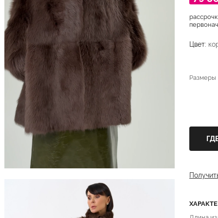
рассрочк
первонача
Цвет:
ко
Размеры
ГД
Получит
ХАРАКТ
Длина из