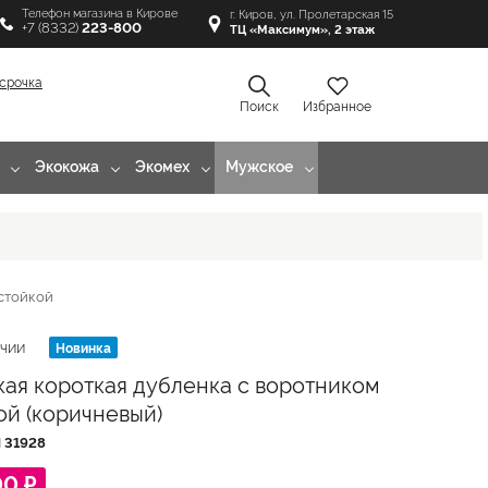
Телефон магазина в Кирове
г. Киров, ул. Пролетарская 15
+7 (8332)
223-800
ТЦ «Максимум», 2 этаж
срочка
Поиск
Избранное
Экокожа
Экомех
Мужское
стойкой
Новинка
ИЧИИ
ая короткая дубленка с воротником
ой (коричневый)
Л
31928
00 ₽