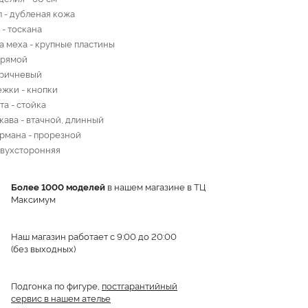
 - дубленая кожа
 - тоскана
а меха - крупные пластины
прямой
оричневый
ежки - кнопки
та - стойка
кава - втачной, длинный
рмана - прорезной
вухсторонняя
Более 1000 моделей
в нашем магазине в ТЦ
Максимум
Наш магазин работает с 9:00 до 20:00
(без выходных)
Подгонка по фигуре,
постгарантийный
сервис в нашем ателье