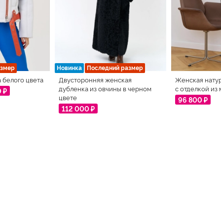
азмер
Новинка
Последний размер
 белого цвета
Двусторонняя женская
Женская нату
дубленка из овчины в черном
с отделкой из
0 ₽
цвете
96 800 ₽
112 000 ₽