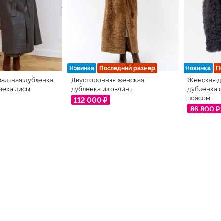
Новинка
Последний размер
Новинка
П
ральная дубленка
Двусторонняя женская
Женская д
 меха лисы
дубленка из овчины
дубленка 
поясом
112 000 ₽
86 800 ₽