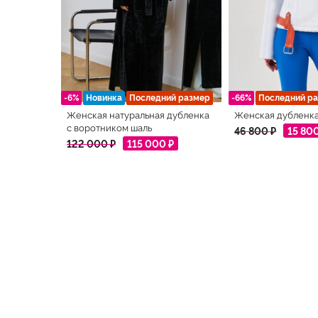
-6%
Новинка
Последний размер
-66%
Последний р
Женская натуральная дубленка
Женская дубленка
с воротником шаль
46 800 ₽
15 80
122 000 ₽
115 000 ₽