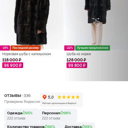
-18%
Последний размер
-22%
Лучшее предложение
Норковая шуба с капюшоном
Шуба из норки
118 000 ₽
128 000 ₽
96 900 ₽
99 800 ₽
ОТЗЫВЫ ·
336
Проверены Яндексом
Одежда
95%
Персонал
98%
222 отзыва
222 отзыва
Количество товаров
96%
Доставка
99%