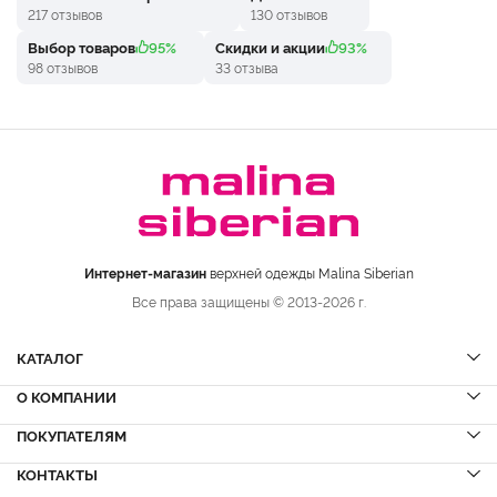
217 отзывов
130 отзывов
Выбор товаров
95%
Скидки и акции
93%
98 отзывов
33 отзыва
Интернет-магазин
верхней одежды Malina Siberian
Все права защищены © 2013-2026 г.
КАТАЛОГ
О КОМПАНИИ
Шубы
НОВИНКИ
Шубы из норки
Дубленки
ПОКУПАТЕЛЯМ
Вопрос-ответ
Шубы из соболя
Пальто
Сервисный центр
КОНТАКТЫ
Акции
Шубы из куницы
Куртки
Блог