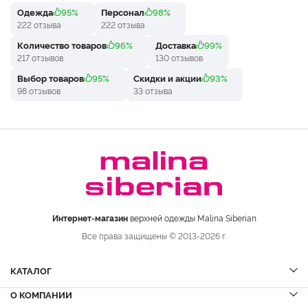
Одежда
95%
Персонал
98%
222 отзыва
222 отзыва
Количество товаров
96%
Доставка
99%
217 отзывов
130 отзывов
Выбор товаров
95%
Скидки и акции
93%
98 отзывов
33 отзыва
Интернет-магазин
верхней одежды Malina Siberian
Все права защищены © 2013-2026 г.
КАТАЛОГ
О КОМПАНИИ
Шубы
НОВИНКИ