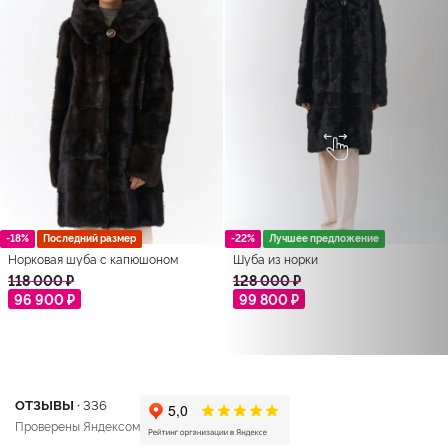
-18%
Последний размер
-22%
Лучшее предложение
Норковая шуба с капюшоном
Шуба из норки
118 000 ₽
128 000 ₽
96 900 ₽
99 800 ₽
ОТЗЫВЫ ·
336
Проверены Яндексом