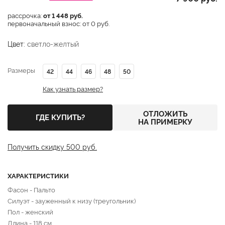
рассрочка:
от 1 448 руб.
первоначальный взнос: от 0 руб.
Цвет:
светло-желтый
Размеры
42
44
46
48
50
Как узнать размер?
ОТЛОЖИТЬ
ГДЕ КУПИТЬ?
НА ПРИМЕРКУ
Получить скидку 500 руб.
ХАРАКТЕРИСТИКИ
Фасон - Пальто
Силуэт - зауженный к низу (треугольник)
Пол - женский
Длина - 118 см