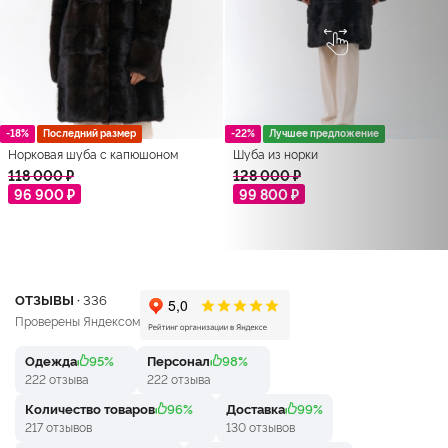
-18%
Последний размер
-22%
Лучшее предложение
Норковая шуба с капюшоном
Шуба из норки
118 000 ₽
128 000 ₽
96 900 ₽
99 800 ₽
ОТЗЫВЫ ·
336
Проверены Яндексом
Одежда
95%
Персонал
98%
222 отзыва
222 отзыва
Количество товаров
96%
Доставка
99%
217 отзывов
130 отзывов