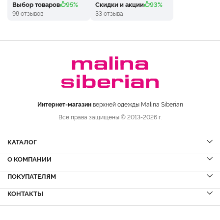
Выбор товаров
95%
Скидки и акции
93%
98 отзывов
33 отзыва
Интернет-магазин
верхней одежды Malina Siberian
Все права защищены © 2013-2026 г.
КАТАЛОГ
О КОМПАНИИ
Шубы
НОВИНКИ
Шубы из норки
Дубленки
ПОКУПАТЕЛЯМ
Вопрос-ответ
Шубы из соболя
Пальто
Сервисный центр
КОНТАКТЫ
Акции
Шубы из куницы
Куртки
Блог
Доставка и оплата
Шубы из кролика
Пуховики
Вакансии