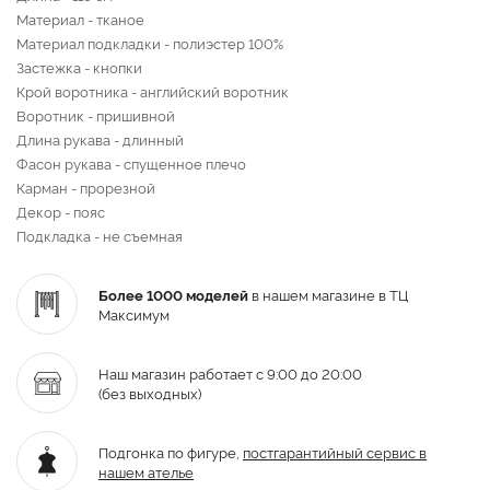
Материал - тканое
Материал подкладки - полиэстер 100%
Застежка - кнопки
Крой воротника - английский воротник
Воротник - пришивной
Длина рукава - длинный
Фасон рукава - спущенное плечо
Карман - прорезной
Декор - пояс
Подкладка - не съемная
Более 1000 моделей
в нашем магазине в ТЦ
Максимум
Наш магазин работает с 9:00 до 20:00
(без выходных)
Подгонка по фигуре,
постгарантийный
сервис в
нашем ателье