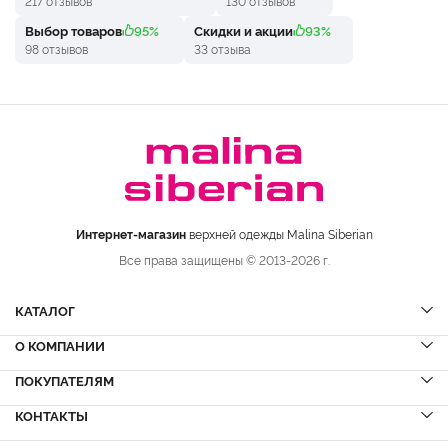
217 отзывов
130 отзывов
Выбор товаров
95%
Скидки и акции
93%
98 отзывов
33 отзыва
Интернет-магазин
верхней одежды Malina Siberian
Все права защищены © 2013-2026 г.
КАТАЛОГ
О КОМПАНИИ
Шубы
НОВИНКИ
Шубы из норки
Дубленки
ПОКУПАТЕЛЯМ
Вопрос-ответ
Шубы из соболя
Пальто
Сервисный центр
КОНТАКТЫ
Акции
Шубы из куницы
Куртки
Блог
Доставка и оплата