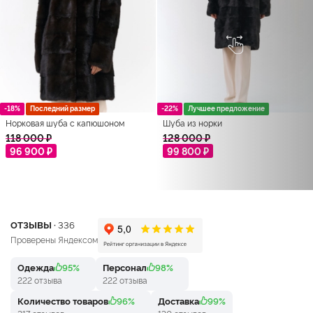
-18%
Последний размер
-22%
Лучшее предложение
Норковая шуба с капюшоном
Шуба из норки
118 000 ₽
128 000 ₽
96 900 ₽
99 800 ₽
ОТЗЫВЫ ·
336
Проверены Яндексом
Одежда
95%
Персонал
98%
222 отзыва
222 отзыва
Количество товаров
96%
Доставка
99%