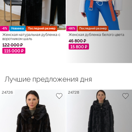
-6%
Новинка
Последний размер
-66%
Последний размер
Женская натуральная дубленка с
Женская дубленка белого цвета
воротником шаль
46 800 ₽
122 000 ₽
15 800 ₽
115 000 ₽
Лучшие предложения дня
24726
24728