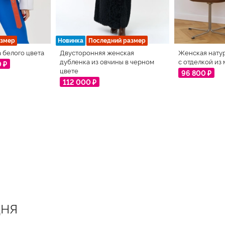
азмер
Новинка
Последний размер
 белого цвета
Двусторонняя женская
Женская нату
дубленка из овчины в черном
с отделкой из
0 ₽
цвете
96 800 ₽
112 000 ₽
ня