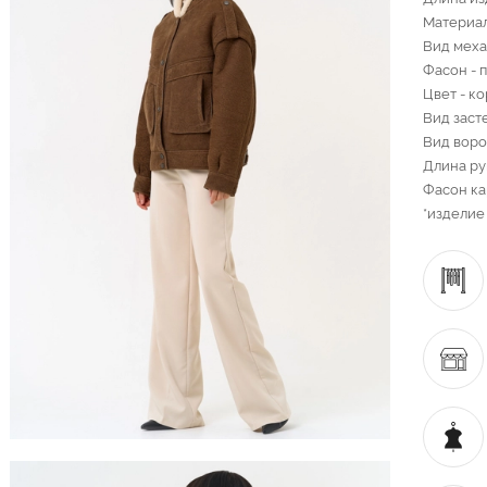
Материал
Вид меха
Фасон - 
Цвет - к
Вид заст
Вид воро
Длина ру
Фасон ка
*изделие