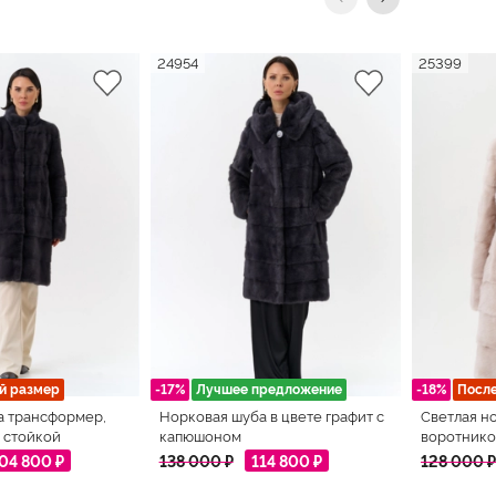
24954
25399
й размер
-17%
Лучшее предложение
-18%
Посл
а трансформер,
Норковая шуба в цвете графит с
Светлая н
 стойкой
капюшоном
воротнико
04 800 ₽
138 000 ₽
114 800 ₽
128 000 ₽