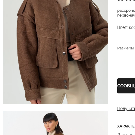
рассрочк
первонача
Цвет:
ко
Размеры
СООБЩ
Получит
ХАРАКТ
Длина из