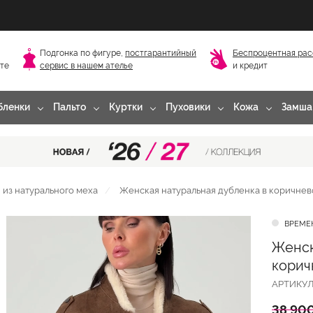
Подгонка по фигуре,
постгарантийный
Беспроцентная рас
сте
сервис в нашем ателье
и кредит
бленки
Пальто
Куртки
Пуховики
Кожа
Замша
из натурального меха
Женская натуральная дубленка в коричнев
ВРЕМЕ
Женск
корич
АРТИКУ
38 900