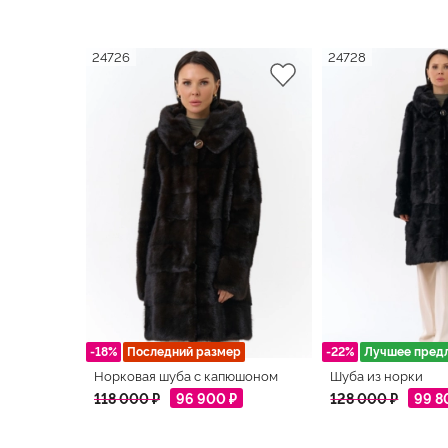
24726
24728
-18%
Последний размер
-22%
Лучшее пред
Норковая шуба с капюшоном
Шуба из норки
118 000 ₽
96 900 ₽
128 000 ₽
99 8