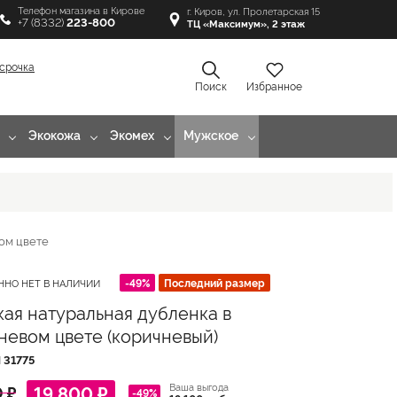
Телефон магазина в Кирове
г. Киров, ул. Пролетарская 15
+7 (8332)
223-800
ТЦ «Максимум», 2 этаж
срочка
Поиск
Избранное
Экокожа
Экомех
Мужское
ом цвете
-49%
Последний размер
ННО НЕТ В НАЛИЧИИ
ая натуральная дубленка в
невом цвете (коричневый)
Л
31775
Ваша выгода
19 800 ₽
 ₽
-49%