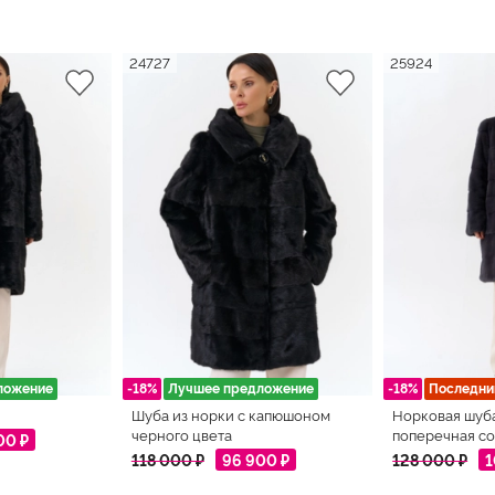
24727
25924
ложение
-18%
Лучшее предложение
-18%
Последни
Шуба из норки с капюшоном
Норковая шуб
черного цвета
поперечная со
00 ₽
118 000 ₽
96 900 ₽
128 000 ₽
1