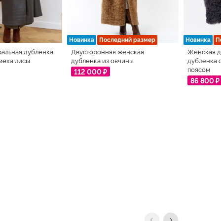
Новинка
Последний размер
Новинка
П
ральная дубленка
Двусторонняя женская
Женская д
 меха лисы
дубленка из овчины
дубленка 
поясом
112 000 ₽
86 800 ₽