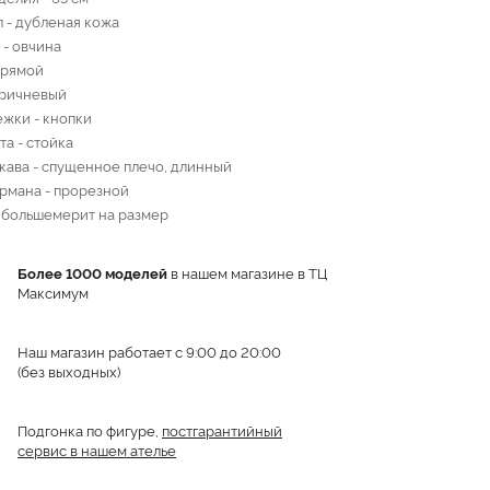
 - дубленая кожа
 - овчина
прямой
оричневый
ежки - кнопки
та - стойка
кава - спущенное плечо, длинный
рмана - прорезной
 большемерит на размер
Более 1000 моделей
в нашем магазине в ТЦ
Максимум
Наш магазин работает с 9:00 до 20:00
(без выходных)
Подгонка по фигуре,
постгарантийный
сервис в нашем ателье