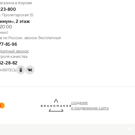
агазина в Кирове
223-800
л. Пролетарская 15
имум», 2 этаж
 20:00
ных)
в по России, звонок бесплатный
777-81-96
братный звонок
троля качества
142-28-82
НЯЙТЕСЬ
создание
и продвижение сайта