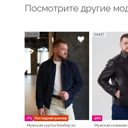
Посмотрите другие мод
30065
24437
-7%
Последний размер
-24%
Мужская куртка бомбер из
Мужская кожаная 