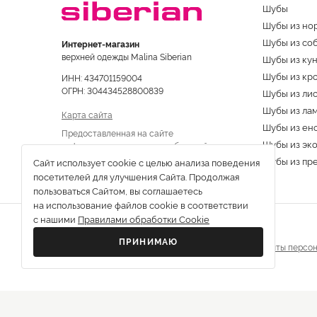
Шубы
Шубы из но
Шубы из со
Интернет-магазин
верхней одежды Malina Siberian
Шубы из ку
Шубы из кр
ИНН: 434701159004
ОГРН: 304434528800839
Шубы из ли
Шубы из ла
Карта сайта
Шубы из ен
Предоставленная на сайте
Шубы из эк
информация не является публичной
офертой
Шубы из пр
Сайт использует cookie с целью анализа поведения
посетителей для улучшения Сайта. Продолжая
пользоваться Сайтом, вы соглашаетесь
на использование файлов cookie в соответствии
с нашими
Правилами обработки Cookie
ПРИНИМАЮ
Все права защищены © 2013-2026 г.
Политика защиты персон