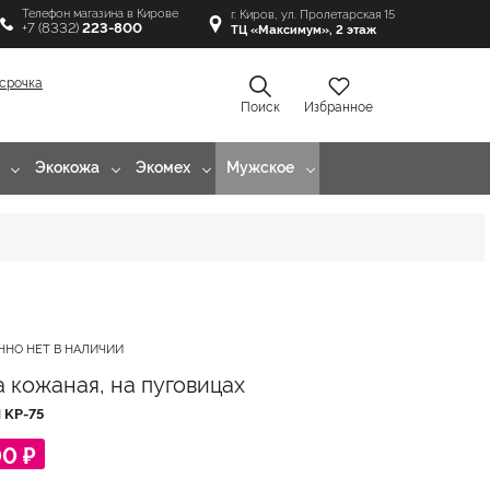
Телефон магазина в Кирове
г. Киров, ул. Пролетарская 15
+7 (8332)
223-800
ТЦ «Максимум», 2 этаж
срочка
Поиск
Избранное
Экокожа
Экомех
Мужское
ННО НЕТ В НАЛИЧИИ
а кожаная, на пуговицах
Л
KP-75
00 ₽