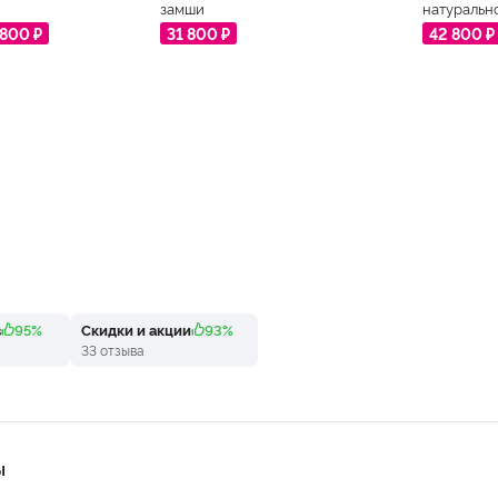
замши
натуральн
 800 ₽
31 800 ₽
42 800 ₽
в
95%
Скидки и акции
93%
33 отзыва
Ы