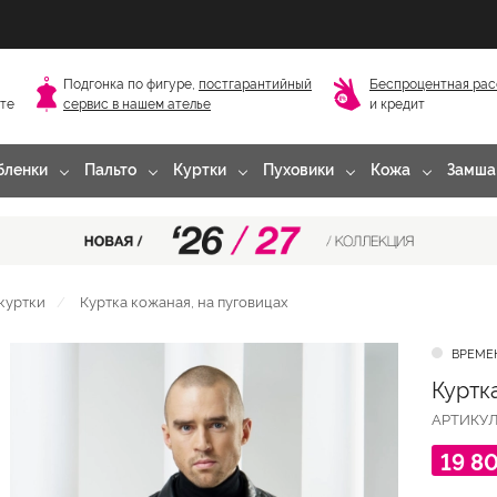
Подгонка по фигуре,
постгарантийный
Беспроцентная рас
сте
сервис в нашем ателье
и кредит
бленки
Пальто
Куртки
Пуховики
Кожа
Замша
куртки
Куртка кожаная, на пуговицах
ВРЕМЕ
Куртк
АРТИКУ
19 8