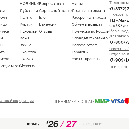
Телефон м
НОВИНКИ
Вопрос-ответ
Акции
+7 (8332)
рки
Дубленки
Сервисный центр
Доставка и оплата
г. Киров, у
боля
Пальто
Блог
Рассрочка и кредит
ТЦ «Макс
ницы
Куртки
Вакансии
Обмен и возврат
с 9:00 до
(без выход
олика
Пуховики
Отзывы
Примерка по России
Для заказо
сы
Кожа
Определить размер
+7 (800) 
мы
Замша
Вопрос-ответ
заказать о
ота
Экокожа
Гарантии
Отдел кон
омеха
Экомех
cookie-правила
+7 (909) 
емиум меха
Мужское
ПРИСОЕДИ
альной информации.
ПРИНИМАЕМ К ОПЛАТЕ