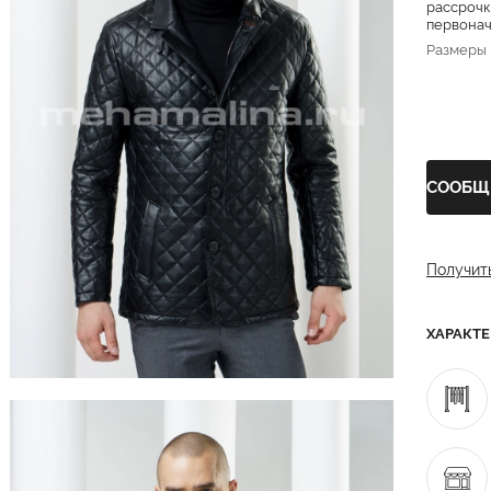
рассрочк
первонача
Размеры
СООБЩ
Получит
ХАРАКТ