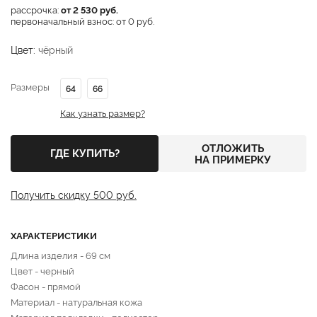
рассрочка:
от 2 530 руб.
первоначальный взнос: от 0 руб.
Цвет:
чёрный
Размеры
64
66
Как узнать размер?
ОТЛОЖИТЬ
ГДЕ КУПИТЬ?
НА ПРИМЕРКУ
Получить скидку 500 руб.
ХАРАКТЕРИСТИКИ
Длина изделия - 69 см
Цвет - черный
Фасон - прямой
Материал - натуральная кожа
Материал подкладки - полиэстер