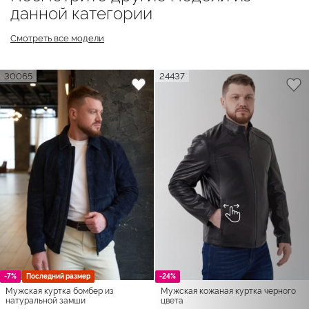
данной категории
Смотреть все модели
30065
24437
-7%
Последний размер
-24%
Мужская куртка бомбер из
Мужская кожаная куртка черного
натуральной замши
цвета