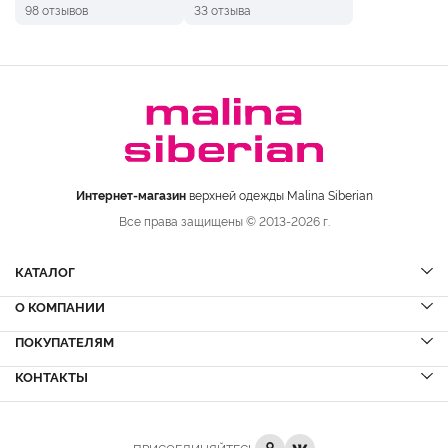
98 отзывов
33 отзыва
Интернет-магазин
верхней одежды Malina Siberian
Все права защищены © 2013-2026 г.
КАТАЛОГ
О КОМПАНИИ
Шубы
НОВИНКИ
Шубы из норки
Дубленки
ПОКУПАТЕЛЯМ
Вопрос-ответ
Шубы из соболя
Пальто
Сервисный центр
КОНТАКТЫ
Акции
Шубы из куницы
Куртки
Блог
Доставка и оплата
Шубы из кролика
Пуховики
Вакансии
Рассрочка и кредит
+7 (8332)
223-800
Шубы из лисы
Кожа
Отзывы