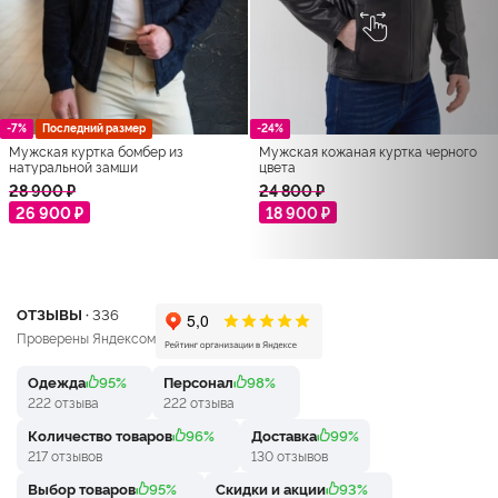
-7%
Последний размер
-24%
Мужская куртка бомбер из
Мужская кожаная куртка черного
натуральной замши
цвета
28 900 ₽
24 800 ₽
26 900 ₽
18 900 ₽
ОТЗЫВЫ ·
336
Проверены Яндексом
Одежда
95%
Персонал
98%
222 отзыва
222 отзыва
Количество товаров
96%
Доставка
99%
217 отзывов
130 отзывов
Выбор товаров
95%
Скидки и акции
93%