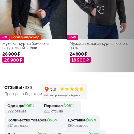
-7%
Последний размер
-24%
Мужская куртка бомбер из
Мужская кожаная куртка черного
натуральной замши
цвета
28 900 ₽
24 800 ₽
26 900 ₽
18 900 ₽
ОТЗЫВЫ ·
336
Проверены Яндексом
Одежда
95%
Персонал
98%
222 отзыва
222 отзыва
Количество товаров
96%
Доставка
99%
217 отзывов
130 отзывов
Выбор товаров
95%
Скидки и акции
93%