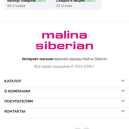
98 отзывов
33 отзыва
Интернет-магазин
верхней одежды Malina Siberian
Все права защищены © 2013-2026 г.
КАТАЛОГ
О КОМПАНИИ
Шубы
НОВИНКИ
Шубы из норки
Дубленки
ПОКУПАТЕЛЯМ
Вопрос-ответ
Шубы из соболя
Пальто
Сервисный центр
КОНТАКТЫ
Акции
Шубы из куницы
Куртки
Блог
Доставка и оплата
Шубы из кролика
Пуховики
Вакансии
Рассрочка и кредит
+7 (8332)
223-800
Шубы из лисы
Кожа