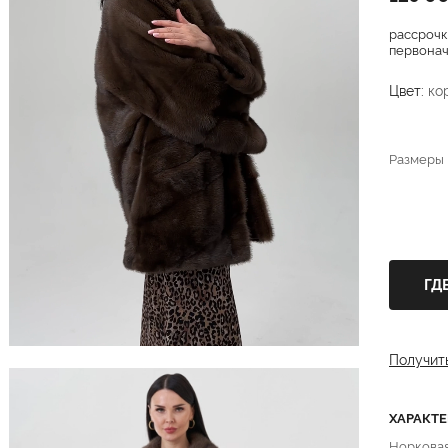
рассрочк
первонача
Цвет:
ко
Размеры
ГД
Получит
ХАРАКТ
Норкова