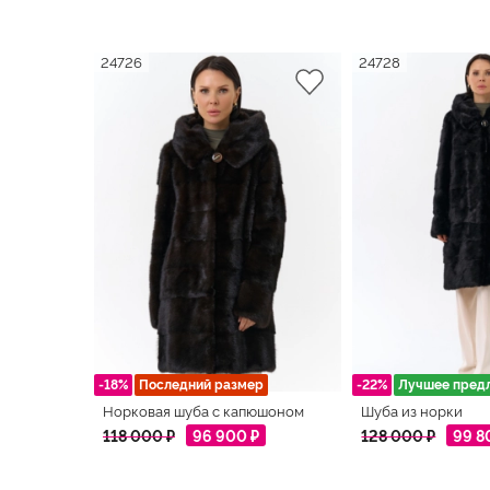
24726
24728
-18%
Последний размер
-22%
Лучшее пред
Норковая шуба с капюшоном
Шуба из норки
118 000 ₽
96 900 ₽
128 000 ₽
99 8