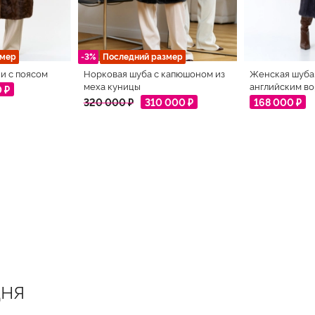
змер
-3%
Последний размер
и с поясом
Норковая шуба с капюшоном из
Женская шуба 
меха куницы
английским в
0 ₽
320 000 ₽
310 000 ₽
168 000 ₽
ня