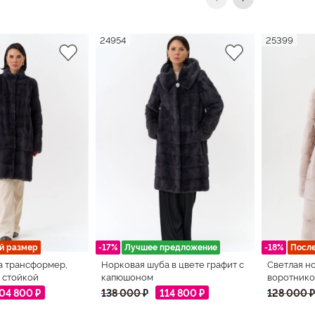
24954
25399
й размер
-17%
Лучшее предложение
-18%
Посл
а трансформер,
Норковая шуба в цвете графит с
Светлая н
 стойкой
капюшоном
воротнико
04 800 ₽
138 000 ₽
114 800 ₽
128 000 ₽