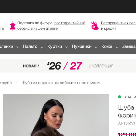
Подгонка по фигуре,
постгарантийный
Беспроцентная рас
сте
сервис в нашем ателье
и кредит
бленки
Пальто
Куртки
Пуховики
Кожа
Замша
е шубы
Шуба из норки с английским воротником
В НАЛ
Шуба 
(кори
АРТИКУ
129 00