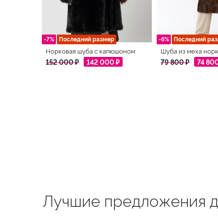
-7%
Последний размер
-6%
Последний ра
Норковая шуба с капюшоном
Шуба из меха норк
152 000 ₽
142 000 ₽
79 800 ₽
74 80
Лучшие предложения д