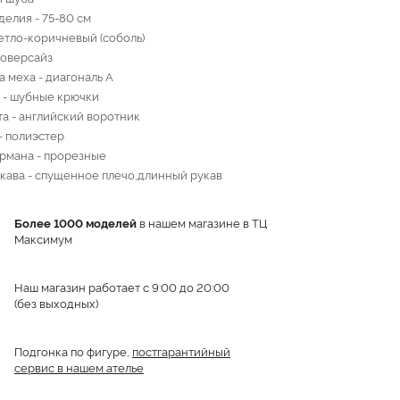
делия - 75-80 см
ветло-коричневый (соболь)
 оверсайз
а меха - диагональ А
 - шубные крючки
та - английский воротник
- полиэстер
рмана - прорезные
кава - спущенное плечо,длинный рукав
Более 1000 моделей
в нашем магазине в ТЦ
Максимум
Наш магазин работает с 9:00 до 20:00
(без выходных)
Подгонка по фигуре,
постгарантийный
сервис в нашем ателье