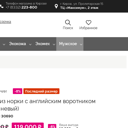
Телефон магазина в Кирове
г. Киров, ул. Пролетарская 15
+7 (8332)
223-800
ТЦ «Максимум», 2 этаж
срочка
Поиск
Избранное
Экокожа
Экомех
Мужское
-8%
Последний размер
ИЧИИ
из норки с английским воротником
чневый)
Л
30690
Ваша выгода
119 000 ₽
0 ₽
-8%