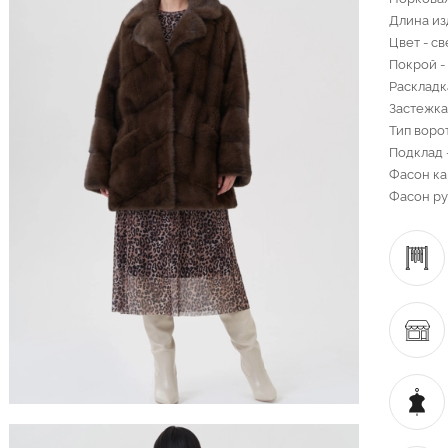
Длина из
Цвет - с
Покрой -
Раскладк
Застежка
Тип воро
Подклад 
Фасон ка
Фасон ру