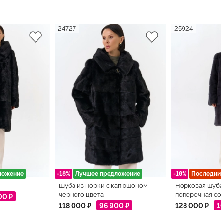
24727
25924
ложение
-18%
Лучшее предложение
-18%
Последни
Шуба из норки с капюшоном
Норковая шуб
черного цвета
поперечная со
00 ₽
118 000 ₽
96 900 ₽
128 000 ₽
1