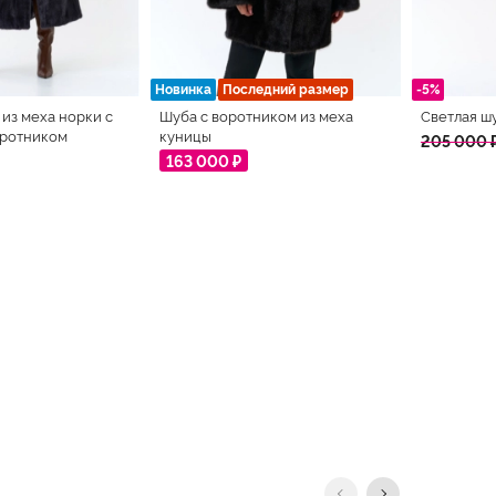
Новинка
Последний размер
-5%
из меха норки с
Шуба с воротником из меха
Светлая ш
оротником
куницы
205 000 
163 000 ₽