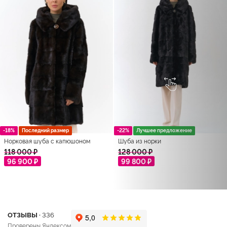
-18%
Последний размер
-22%
Лучшее предложение
Норковая шуба с капюшоном
Шуба из норки
118 000 ₽
128 000 ₽
96 900 ₽
99 800 ₽
ОТЗЫВЫ ·
336
Проверены Яндексом