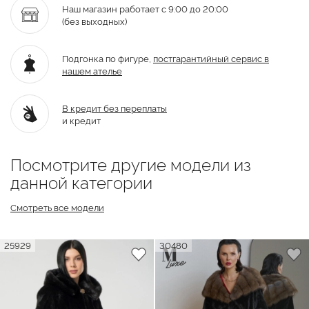
Наш магазин работает с 9:00 до 20:00
(без выходных)
Подгонка по фигуре,
постгарантийный
сервис в
нашем ателье
В кредит без переплаты
и кредит
Посмотрите другие модели из
данной категории
Смотреть все модели
25929
30480