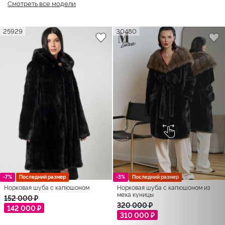
Смотреть все модели
25929
30480
-7%
Последний размер
-3%
Последний размер
Норковая шуба с капюшоном
Норковая шуба с капюшоном из
меха куницы
152 000 ₽
320 000 ₽
142 000 ₽
310 000 ₽