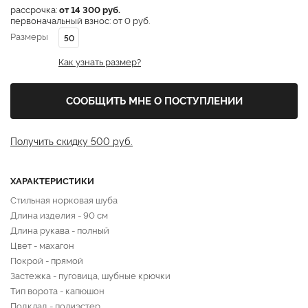
рассрочка:
от 14 300 руб.
первоначальный взнос: от 0 руб.
Размеры
50
Как узнать размер?
СООБЩИТЬ МНЕ О ПОСТУПЛЕНИИ
Получить скидку 500 руб.
ХАРАКТЕРИСТИКИ
Стильная норковая шуба
Длина изделия - 90 см
Длина рукава - полный
Цвет - махагон
Покрой - прямой
Застежка - пуговица, шубные крючки
Тип ворота - капюшон
Подклад - полиэстер