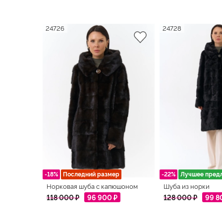
24726
24728
-18%
Последний размер
-22%
Лучшее пред
Норковая шуба с капюшоном
Шуба из норки
118 000 ₽
96 900 ₽
128 000 ₽
99 8