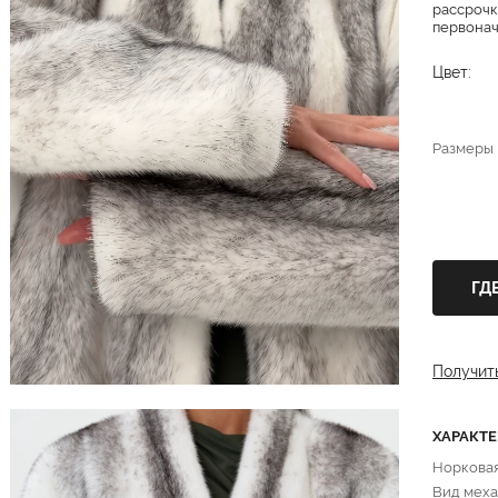
рассрочк
первонача
Цвет:
Размеры
ГД
Получит
ХАРАКТ
Норкова
Вид меха