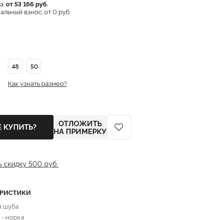
а:
от 53 166 руб.
льный взнос: от 0 руб.
48
50
Как узнать размер?
ОТЛОЖИТЬ
Е КУПИТЬ?
НА ПРИМЕРКУ
ь скидку 500 руб.
ЕРИСТИКИ
я шуба
 - норка