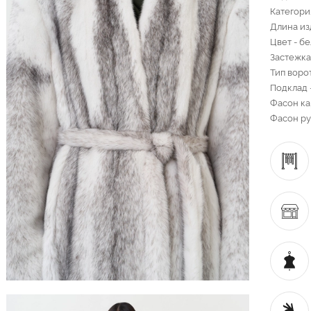
Категори
Длина из
Цвет - б
Застежка
Тип воро
Подклад 
Фасон ка
Фасон ру