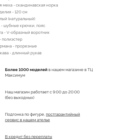
я меха - скандинавская норка
делия - 120 см
елый (натуральный)
 - шубные крючки, пояс
та - V-образный воротник
- полиэстер
рмана - прорезные
кава - длинный рукав
Более 1000 моделей
в нашем магазине в ТЦ
Максимум
Наш магазин работает с 9:00 до 20:00
(без выходных)
Подгонка по фигуре,
постгарантийный
сервис в нашем ателье
В кредит без переплаты