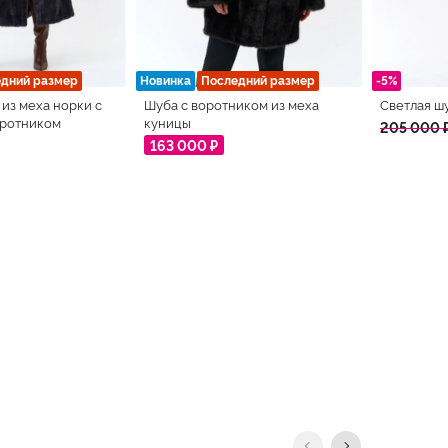
дний размер
Новинка
Последний размер
-5%
из меха норки с
Шуба с воротником из меха
Светлая ш
оротником
куницы
205 000 
163 000 ₽