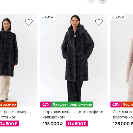
24954
25399
й размер
-17%
Лучшее предложение
-18%
Посл
а трансформер,
Норковая шуба в цвете графит с
Светлая н
 стойкой
капюшоном
воротнико
04 800 ₽
138 000 ₽
114 800 ₽
128 000 ₽