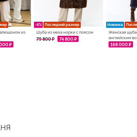
змер
-6%
Последний размер
Новинка
После
капюшоном из
Шуба из меха норки с поясом
Женская шуба 
английским в
79 800 ₽
74 800 ₽
 000 ₽
168 000 ₽
ня