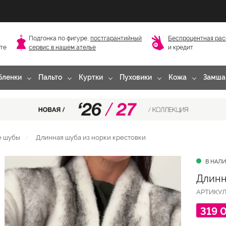
Подгонка по фигуре,
постгарантийный
Беспроцентная рас
сте
сервис в нашем ателье
и кредит
бленки
Пальто
Куртки
Пуховики
Кожа
Замша
е шубы
Длинная шуба из норки крестовки
В НАЛ
Длинн
АРТИКУ
319 