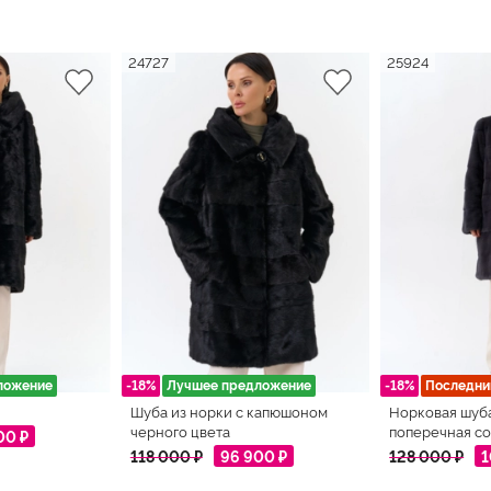
24727
25924
ложение
-18%
Лучшее предложение
-18%
Последни
Шуба из норки с капюшоном
Норковая шуб
черного цвета
поперечная со
00 ₽
118 000 ₽
96 900 ₽
128 000 ₽
1