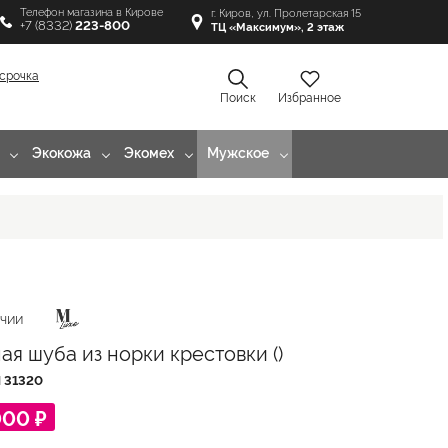
Телефон магазина в Кирове
г. Киров, ул. Пролетарская 15
+7 (8332)
223-800
ТЦ «Максимум», 2 этаж
срочка
Поиск
Избранное
Экокожа
Экомех
Мужское
ИЧИИ
ая шуба из норки крестовки ()
Л
31320
000 ₽