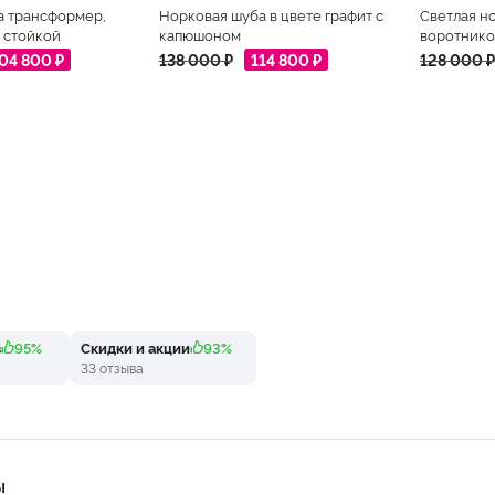
а трансформер,
Норковая шуба в цвете графит с
Светлая н
 стойкой
капюшоном
воротнико
04 800 ₽
138 000 ₽
114 800 ₽
128 000 ₽
в
95%
Скидки и акции
93%
33 отзыва
Ы