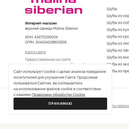
Шубы
Шубы из но
Шубы из со
Интернет-магазин
верхней одежды Malina Siberian
Шубы из ку
Шубы из кр
ИНН: 434701159004
ОГРН: 304434528800839
Шубы из ли
Шубы из ла
Карта сайта
Шубы из ен
Предоставленная на сайте
Шубы из эк
информация не является публичной
офертой
Шубы из пр
Сайт использует cookie с целью анализа поведения
посетителей для улучшения Сайта. Продолжая
пользоваться Сайтом, вы соглашаетесь
на использование файлов cookie в соответствии
с нашими
Правилами обработки Cookie
ПРИНИМАЮ
Все права защищены © 2013-2026 г.
Политика защиты персон