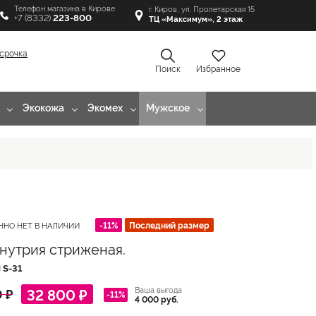
Телефон магазина в Кирове
г. Киров, ул. Пролетарская 15
+7 (8332)
223-800
ТЦ «Максимум», 2 этаж
срочка
Поиск
Избранное
Экокожа
Экомех
Мужское
-11%
Последний размер
ННО НЕТ В НАЛИЧИИ
нутрия стриженая.
Л
S-31
Ваша выгода
32 800 ₽
 ₽
-11%
4 000 руб.