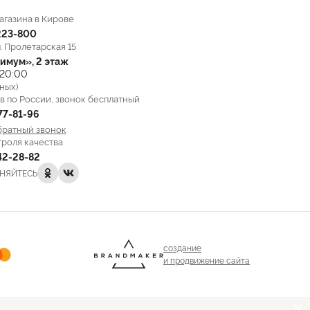
агазина в Кирове
223-800
л. Пролетарская 15
имум», 2 этаж
 20:00
ных)
в по России, звонок бесплатный
777-81-96
братный звонок
троля качества
142-28-82
НЯЙТЕСЬ
создание
и продвижение сайта