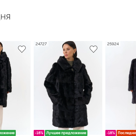
ня
24727
25924
ложение
-18%
Лучшее предложение
-18%
Последни