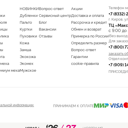
Телефон м
НОВИНКИ
Вопрос-ответ
Акции
+7 (8332)
рки
Дубленки
Сервисный центр
Доставка и оплата
г. Киров, у
боля
Пальто
Блог
Рассрочка и кредит
ТЦ «Макс
ницы
Куртки
Вакансии
Обмен и возврат
с 9:00 до
(без выход
олика
Пуховики
Отзывы
Примерка по России
Для заказо
сы
Кожа
Определить размер
+7 (800) 
мы
Замша
Вопрос-ответ
заказать о
ота
Экокожа
Гарантии
Отдел кон
омеха
Экомех
cookie-правила
+7 (909) 
емиум меха
Мужское
ПРИСОЕДИ
альной информации.
ПРИНИМАЕМ К ОПЛАТЕ