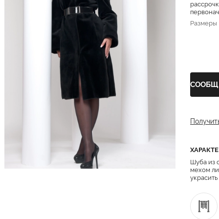
рассрочк
первонача
Размеры
СООБЩ
Получит
ХАРАКТ
Шуба из 
мехом ли
украсить