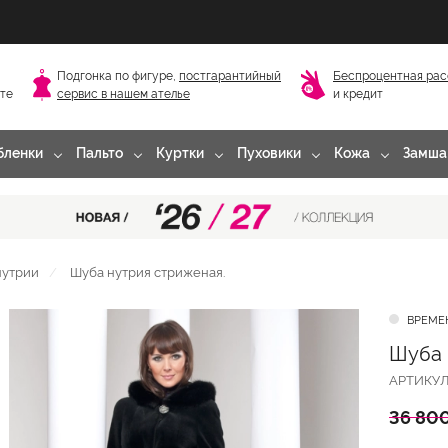
Подгонка по фигуре,
постгарантийный
Беспроцентная рас
сте
сервис в нашем ателье
и кредит
бленки
Пальто
Куртки
Пуховики
Кожа
Замша
нутрии
Шуба нутрия стриженая.
ВРЕМЕ
Шуба 
АРТИКУ
36 800