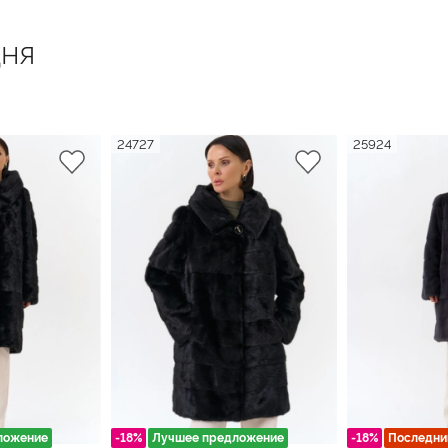
ня
24727
25924
ложение
-18%
Лучшее предложение
-18%
Последни