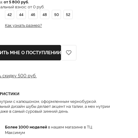
а:
от 5 800 руб.
льный взнос: от 0 руб.
42
44
46
48
50
52
Как узнать размер?
ИТЬ МНЕ О ПОСТУПЛЕНИИ
ь скидку 500 руб.
ЕРИСТИКИ
нутрии с капюшоном, оформленным чернобуркой.
ьный дизайн шубы делает акцент на талии, а мех нутрии
даже в самый суровый зимний день.
Более 1000 моделей
в нашем магазине в ТЦ
Максимум