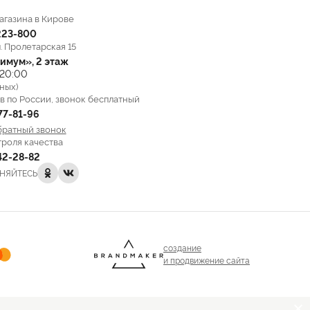
агазина в Кирове
223-800
л. Пролетарская 15
имум», 2 этаж
 20:00
ных)
в по России, звонок бесплатный
777-81-96
братный звонок
троля качества
142-28-82
НЯЙТЕСЬ
создание
и продвижение сайта