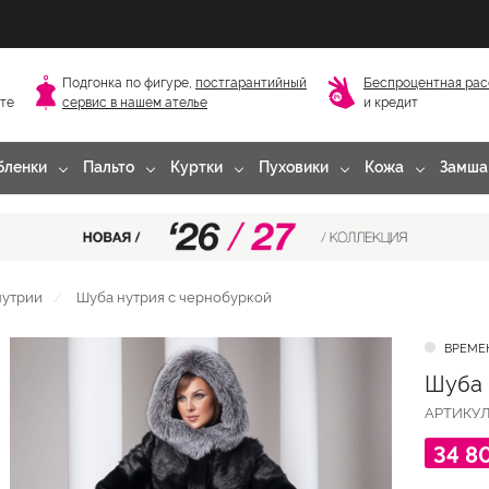
Подгонка по фигуре,
постгарантийный
Беспроцентная рас
сте
сервис в нашем ателье
и кредит
бленки
Пальто
Куртки
Пуховики
Кожа
Замша
нутрии
Шуба нутрия с чернобуркой
ВРЕМЕ
Шуба 
АРТИКУ
34 8