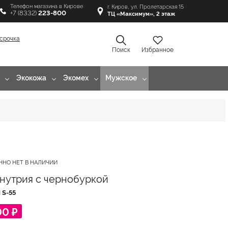
Телефон магазина в Кирове
г. Киров, ул. Пролетарская 15
+7 (8332)
223-800
ТЦ «Максимум», 2 этаж
срочка
Поиск
Избранное
Экокожа
Экомех
Мужское
ННО НЕТ В НАЛИЧИИ
нутрия с чернобуркой
Л
S-55
00 ₽