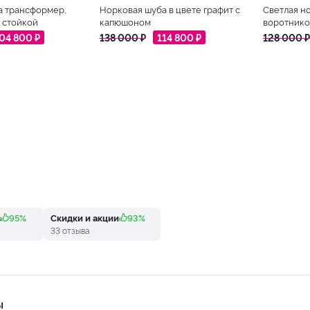
а трансформер,
Норковая шуба в цвете графит с
Светлая н
 стойкой
капюшоном
воротнико
04 800 ₽
138 000 ₽
114 800 ₽
128 000 ₽
в
95%
Скидки и акции
93%
33 отзыва
Ы