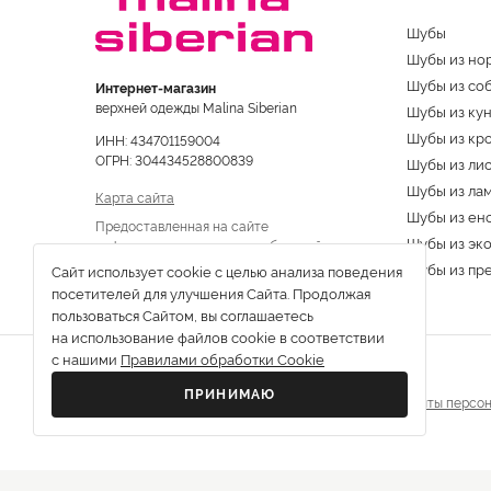
Шубы
Шубы из но
Шубы из со
Интернет-магазин
верхней одежды Malina Siberian
Шубы из ку
Шубы из кр
ИНН: 434701159004
ОГРН: 304434528800839
Шубы из ли
Шубы из ла
Карта сайта
Шубы из ен
Предоставленная на сайте
Шубы из эк
информация не является публичной
офертой
Шубы из пр
Сайт использует cookie с целью анализа поведения
посетителей для улучшения Сайта. Продолжая
пользоваться Сайтом, вы соглашаетесь
на использование файлов cookie в соответствии
с нашими
Правилами обработки Cookie
ПРИНИМАЮ
Все права защищены © 2013-2026 г.
Политика защиты персон