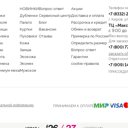
Телефон м
НОВИНКИ
Вопрос-ответ
Акции
+7 (8332)
рки
Дубленки
Сервисный центр
Доставка и оплата
г. Киров, у
боля
Пальто
Блог
Рассрочка и кредит
ТЦ «Макс
ницы
Куртки
Вакансии
Обмен и возврат
с 9:00 до
(без выход
олика
Пуховики
Отзывы
Примерка по России
Для заказо
сы
Кожа
Определить размер
+7 (800) 
мы
Замша
Вопрос-ответ
заказать о
ота
Экокожа
Гарантии
Отдел кон
омеха
Экомех
cookie-правила
+7 (909) 
емиум меха
Мужское
ПРИСОЕДИ
альной информации.
ПРИНИМАЕМ К ОПЛАТЕ