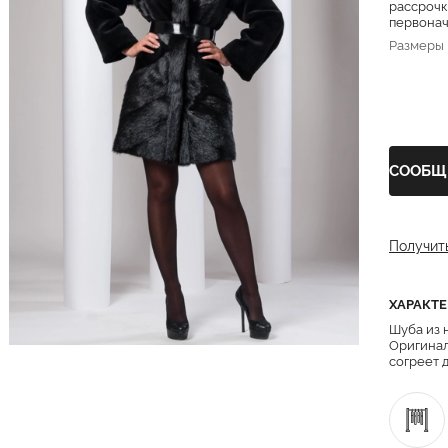
рассрочк
первонача
Размеры
СООБЩ
Получит
ХАРАКТ
Шуба из 
Оригинал
согреет 