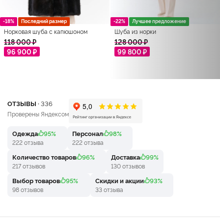
-18%
Последний размер
-22%
Лучшее предложение
Норковая шуба с капюшоном
Шуба из норки
118 000 ₽
128 000 ₽
96 900 ₽
99 800 ₽
ОТЗЫВЫ ·
336
Проверены Яндексом
Одежда
95%
Персонал
98%
222 отзыва
222 отзыва
Количество товаров
96%
Доставка
99%
217 отзывов
130 отзывов
Выбор товаров
95%
Скидки и акции
93%
98 отзывов
33 отзыва