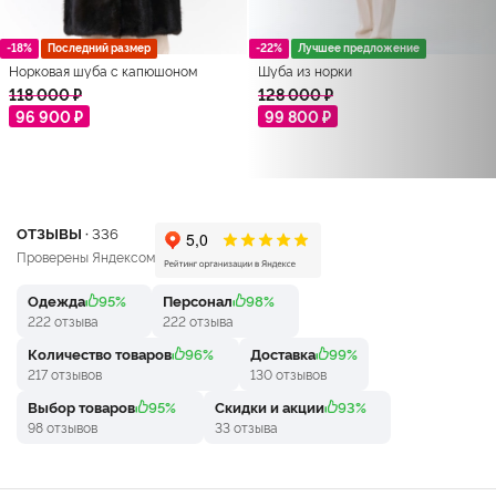
-18%
Последний размер
-22%
Лучшее предложение
Норковая шуба с капюшоном
Шуба из норки
118 000 ₽
128 000 ₽
96 900 ₽
99 800 ₽
ОТЗЫВЫ ·
336
Проверены Яндексом
Одежда
95%
Персонал
98%
222 отзыва
222 отзыва
Количество товаров
96%
Доставка
99%
217 отзывов
130 отзывов
Выбор товаров
95%
Скидки и акции
93%
98 отзывов
33 отзыва