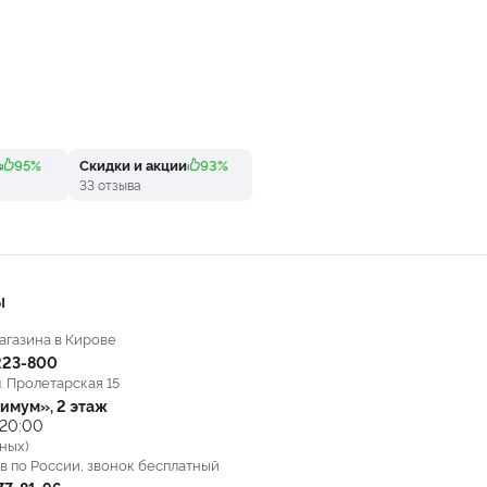
в
95%
Скидки и акции
93%
33 отзыва
Ы
агазина в Кирове
223-800
л. Пролетарская 15
имум», 2 этаж
 20:00
ных)
в по России, звонок бесплатный