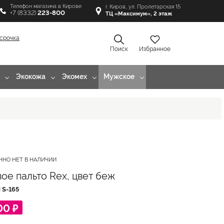
Телефон магазина в Кирове
г. Киров, ул. Пролетарская 15
+7 (8332)
223-800
ТЦ «Максимум», 2 этаж
срочка
Поиск
Избранное
Экокожа
Экомех
Мужское
ННО НЕТ В НАЛИЧИИ
ое пальто Rex, цвет беж
Л
S-165
00 ₽