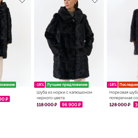
ложение
-18%
Лучшее предложение
-18%
Последни
Шуба из норки с капюшоном
Норковая шуб
черного цвета
поперечная со
00 ₽
118 000 ₽
96 900 ₽
128 000 ₽
1