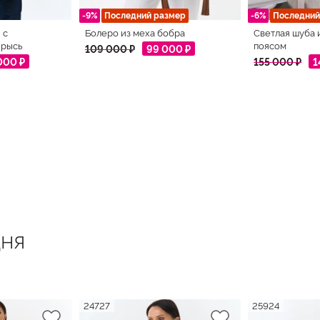
-9%
Последний размер
-6%
Последний
 с
Болеро из меха бобра
Светлая шуба 
 рысь
поясом
109 000 ₽
99 000 ₽
000 ₽
155 000 ₽
1
ня
24727
25924