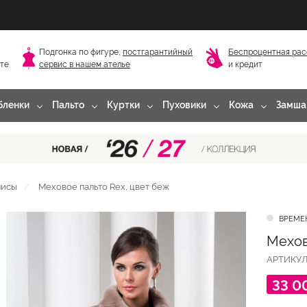
Подгонка по фигуре,
постгарантийный
Беспроцентная рас
сте
сервис в нашем ателье
и кредит
бленки
Пальто
Куртки
Пуховики
Кожа
Замша
лисы
Меховое пальто Rex, цвет беж
ВРЕМЕ
Мехов
АРТИКУ
33 0