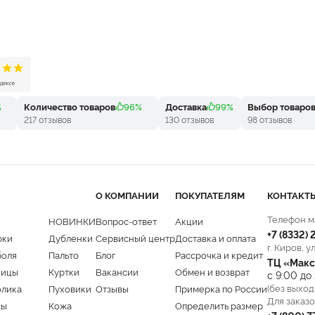
%
Количество товаров
96%
Доставка
99%
Выбор товаро
217 отзывов
130 отзывов
98 отзывов
О КОМПАНИИ
ПОКУПАТЕЛЯМ
КОНТАКТ
Телефон м
НОВИНКИ
Вопрос-ответ
Акции
+7 (8332)
рки
Дубленки
Сервисный центр
Доставка и оплата
г. Киров, у
боля
Пальто
Блог
Рассрочка и кредит
ТЦ «Макс
ницы
Куртки
Вакансии
Обмен и возврат
с 9:00 до
(без выход
олика
Пуховики
Отзывы
Примерка по России
Для заказо
сы
Кожа
Определить размер