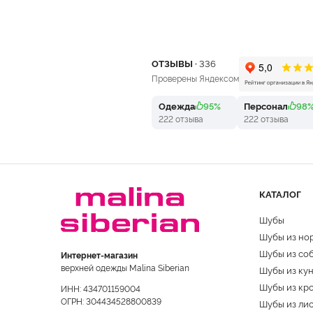
ОТЗЫВЫ ·
336
Проверены Яндексом
Одежда
95%
Персонал
98
222 отзыва
222 отзыва
КАТАЛОГ
Шубы
Шубы из но
Шубы из со
Интернет-магазин
верхней одежды Malina Siberian
Шубы из ку
Шубы из кр
ИНН: 434701159004
ОГРН: 304434528800839
Шубы из ли