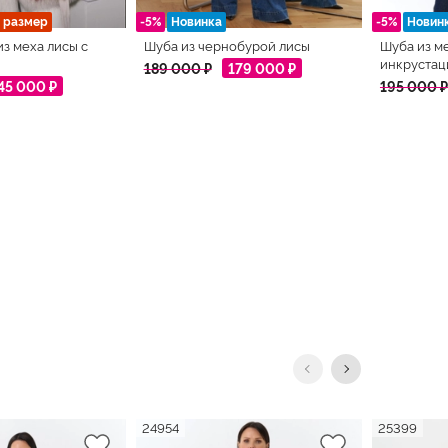
 размер
-5%
Новинка
-5%
Новин
из меха лисы с
Шуба из чернобурой лисы
Шуба из ме
инкрустац
189 000 ₽
179 000 ₽
45 000 ₽
195 000 ₽
24954
25399