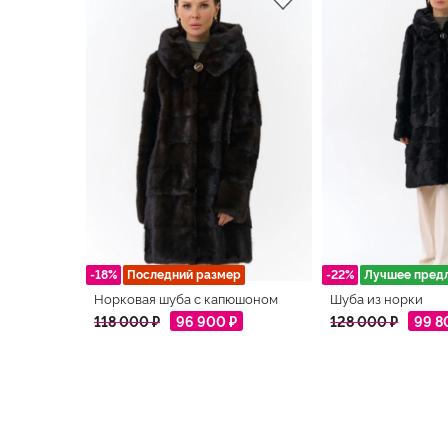
-18%
Последний размер
-22%
Лучшее пред
Норковая шуба с капюшоном
Шуба из норки
118 000 ₽
96 900 ₽
128 000 ₽
99 8