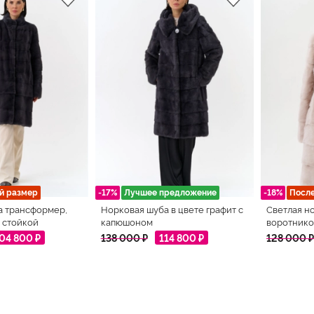
й размер
-17%
Лучшее предложение
-18%
Посл
а трансформер,
Норковая шуба в цвете графит с
Светлая н
 стойкой
капюшоном
воротнико
04 800 ₽
138 000 ₽
114 800 ₽
128 000 ₽