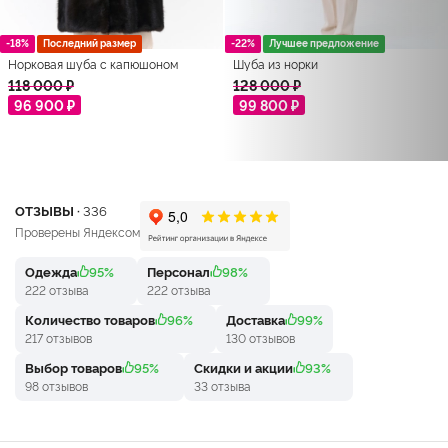
-18%
Последний размер
-22%
Лучшее предложение
Норковая шуба с капюшоном
Шуба из норки
118 000 ₽
128 000 ₽
96 900 ₽
99 800 ₽
ОТЗЫВЫ ·
336
Проверены Яндексом
Одежда
95%
Персонал
98%
222 отзыва
222 отзыва
Количество товаров
96%
Доставка
99%
217 отзывов
130 отзывов
Выбор товаров
95%
Скидки и акции
93%
98 отзывов
33 отзыва