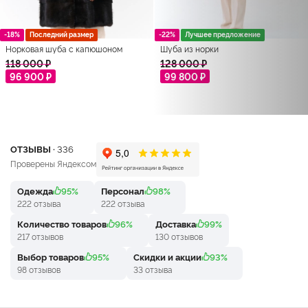
-18%
Последний размер
-22%
Лучшее предложение
Норковая шуба с капюшоном
Шуба из норки
118 000 ₽
128 000 ₽
96 900 ₽
99 800 ₽
ОТЗЫВЫ ·
336
Проверены Яндексом
Одежда
95%
Персонал
98%
222 отзыва
222 отзыва
Количество товаров
96%
Доставка
99%
217 отзывов
130 отзывов
Выбор товаров
95%
Скидки и акции
93%
98 отзывов
33 отзыва