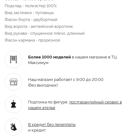
Подклад - полиэстер 100%
Вид застежки - пуговицы
Фасон борта - двубортный
Вид ворота - английский воротник
Вид рукава - спущенное плечо, длинный
Фасон кармана - прорезной
Более 1000 моделей
в нашем магазине в ТЦ
Максимум
Наш магазин работает с 9:00 до 20:00
(без выходных)
Подгонка по фигуре,
постгарантийный
сервис в
нашем ателье
В кредит без переплаты
и кредит