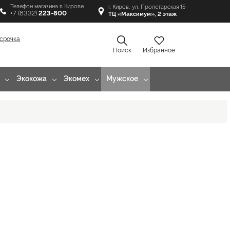
Телефон магазина в Кирове
г. Киров, ул. Пролетарская 15
+7 (8332)
223-800
ТЦ «Максимум», 2 этаж
срочка
Поиск
Избранное
Экокожа
Экомех
Мужское