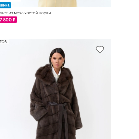
винка
кет из меха частей норки
7 800 ₽
706