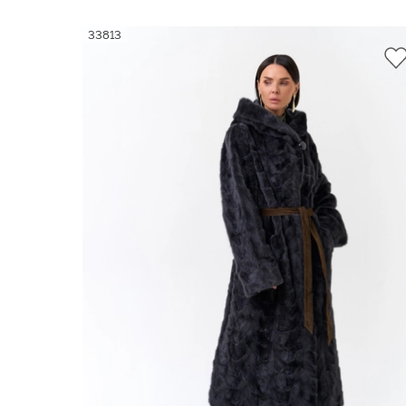
По популярности
33813
40
По возрастанию цены
42
По убыванию цены
ПРИМ
44
По новинкам
46
По скидкам
48
50
52
54
56
58
60
62