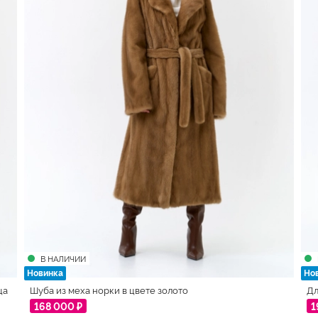
В НАЛИЧИИ
Новинка
Но
ца
Шуба из меха норки в цвете золото
Дл
168 000 ₽
1