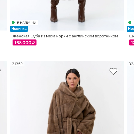
В НАЛИЧИИ
Новинка
Но
Женская шуба из меха норки с английским воротником
Шу
168 000 ₽
1
31352
33