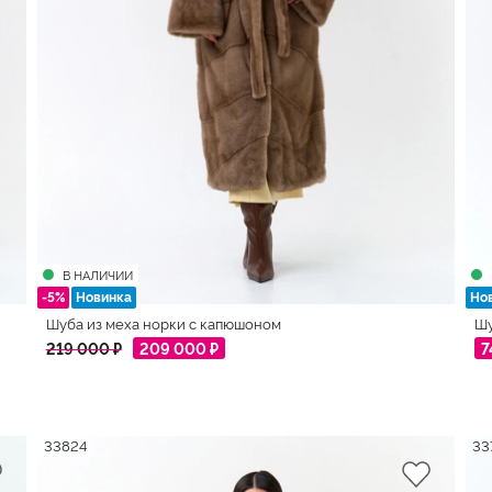
В НАЛИЧИИ
-5%
Новинка
Но
Шуба из меха норки с капюшоном
Шу
219 000 ₽
209 000 ₽
7
33824
33