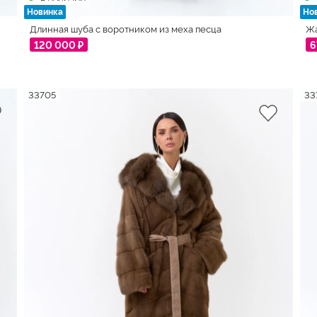
Новинка
Но
Длинная шуба с воротником из меха песца
Жа
120 000 ₽
6
33705
33