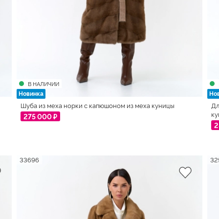
В НАЛИЧИИ
Новинка
Но
Шуба из меха норки с капюшоном из меха куницы
Дл
ку
275 000 ₽
2
33696
32