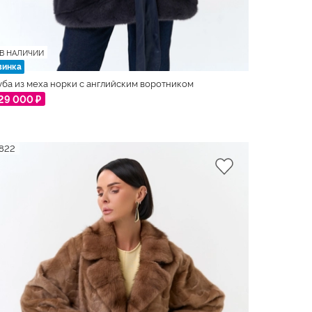
В НАЛИЧИИ
винка
ба из меха норки с английским воротником
29 000 ₽
822