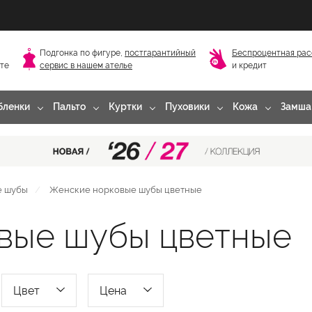
Подгонка по фигуре,
постгарантийный
Беспроцентная рас
сте
сервис в нашем ателье
и кредит
бленки
Пальто
Куртки
Пуховики
Кожа
Замша
е шубы
Женские норковые шубы цветные
вые шубы цветные
Цвет
Цена