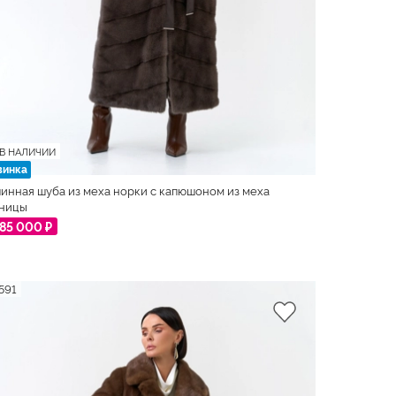
В НАЛИЧИИ
винка
инная шуба из меха норки с капюшоном из меха
ницы
85 000 ₽
591