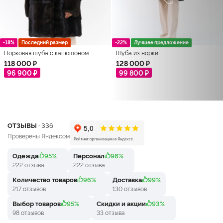
-18%
Последний размер
-22%
Лучшее предложение
Норковая шуба с капюшоном
Шуба из норки
118 000 ₽
128 000 ₽
96 900 ₽
99 800 ₽
ОТЗЫВЫ ·
336
Проверены Яндексом
Одежда
95%
Персонал
98%
222 отзыва
222 отзыва
Количество товаров
96%
Доставка
99%
217 отзывов
130 отзывов
Выбор товаров
95%
Скидки и акции
93%
98 отзывов
33 отзыва