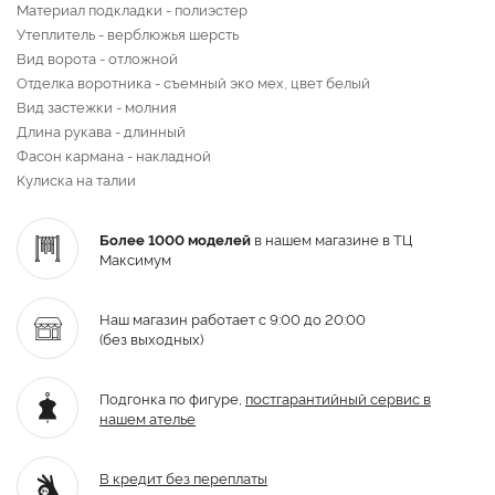
Материал подкладки - полиэстер
Утеплитель - верблюжья шерсть
Вид ворота - отложной
Отделка воротника - съемный эко мех, цвет белый
Вид застежки - молния
Длина рукава - длинный
Фасон кармана - накладной
Кулиска на талии
Более 1000 моделей
в нашем магазине в ТЦ
Максимум
Наш магазин работает с 9:00 до 20:00
(без выходных)
Подгонка по фигуре,
постгарантийный
сервис в
нашем ателье
В кредит без переплаты