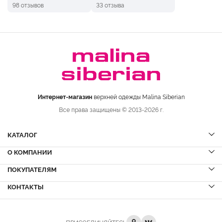
98 отзывов
33 отзыва
Интернет-магазин
верхней одежды Malina Siberian
Все права защищены © 2013-2026 г.
КАТАЛОГ
О КОМПАНИИ
Шубы
НОВИНКИ
Шубы из норки
Дубленки
ПОКУПАТЕЛЯМ
Вопрос-ответ
Шубы из соболя
Пальто
Сервисный центр
КОНТАКТЫ
Акции
Шубы из куницы
Куртки
Блог
Доставка и оплата
Шубы из кролика
Пуховики
Вакансии
Рассрочка и кредит
+7 (8332)
223-800
Шубы из лисы
Кожа