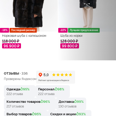
-18%
Последний размер
-22%
Лучшее предложение
Норковая шуба с капюшоном
Шуба из норки
118 000 ₽
128 000 ₽
96 900 ₽
99 800 ₽
ОТЗЫВЫ ·
336
Проверены Яндексом
Одежда
95%
Персонал
98%
222 отзыва
222 отзыва
Количество товаров
96%
Доставка
99%
217 отзывов
130 отзывов
Выбор товаров
95%
Скидки и акции
93%