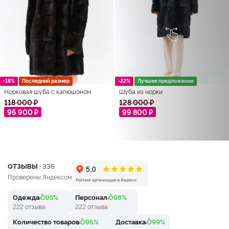
-18%
Последний размер
-22%
Лучшее предложение
Норковая шуба с капюшоном
Шуба из норки
118 000 ₽
128 000 ₽
96 900 ₽
99 800 ₽
ОТЗЫВЫ ·
336
Проверены Яндексом
Одежда
95%
Персонал
98%
222 отзыва
222 отзыва
Количество товаров
96%
Доставка
99%