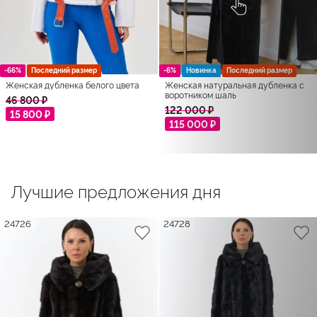
-66%
Последний размер
-6%
Новинка
Последний размер
Женская дубленка белого цвета
Женская натуральная дубленка с
воротником шаль
46 800 ₽
122 000 ₽
15 800 ₽
115 000 ₽
Лучшие предложения дня
24726
24728