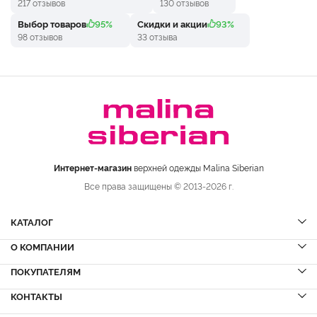
217 отзывов
130 отзывов
Выбор товаров
95%
Скидки и акции
93%
98 отзывов
33 отзыва
Интернет-магазин
верхней одежды Malina Siberian
Все права защищены © 2013-2026 г.
КАТАЛОГ
О КОМПАНИИ
Шубы
НОВИНКИ
Шубы из норки
Дубленки
ПОКУПАТЕЛЯМ
Вопрос-ответ
Шубы из соболя
Пальто
Сервисный центр
КОНТАКТЫ
Акции
Шубы из куницы
Куртки
Блог
Доставка и оплата