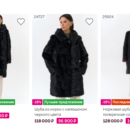
24727
25924
ложение
-18%
Лучшее предложение
-18%
Последни
Шуба из норки с капюшоном
Норковая шуб
черного цвета
поперечная со
00 ₽
118 000 ₽
96 900 ₽
128 000 ₽
1