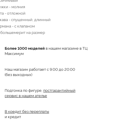
ежки - молния
та - отложной
кава - спущенный, длинный
рмана - с клапаном
 большемерит на размер
Более 1000 моделей
в нашем магазине в ТЦ
Максимум
Наш магазин работает с 9:00 до 20:00
(без выходных)
Подгонка по фигуре,
постгарантийный
сервис в нашем ателье
В кредит без переплаты
и кредит