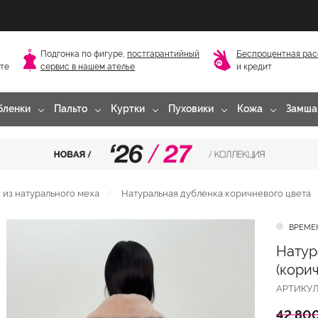
Подгонка по фигуре,
постгарантийный
Беспроцентная рас
сте
сервис в нашем ателье
и кредит
бленки
Пальто
Куртки
Пуховики
Кожа
Замша
из натурального меха
Натуральная дубленка коричневого цвета
ВРЕМЕ
Натур
(кори
АРТИКУ
42 800