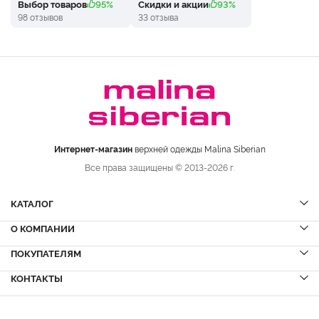
Выбор товаров
95%
Скидки и акции
93%
98 отзывов
33 отзыва
Интернет-магазин
верхней одежды Malina Siberian
Все права защищены © 2013-2026 г.
КАТАЛОГ
О КОМПАНИИ
Шубы
НОВИНКИ
Шубы из норки
Дубленки
ПОКУПАТЕЛЯМ
Вопрос-ответ
Шубы из соболя
Пальто
Сервисный центр
КОНТАКТЫ
Акции
Шубы из куницы
Куртки
Блог
Доставка и оплата
Шубы из кролика
Пуховики
Вакансии
Рассрочка и кредит
+7 (8332)
223-800