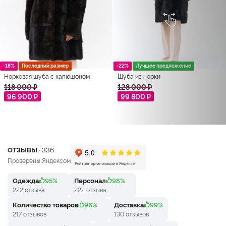
-18%
Последний размер
-22%
Лучшее предложение
Норковая шуба с капюшоном
Шуба из норки
118 000 ₽
128 000 ₽
96 900 ₽
99 800 ₽
ОТЗЫВЫ ·
336
Проверены Яндексом
Одежда
95%
Персонал
98%
222 отзыва
222 отзыва
Количество товаров
96%
Доставка
99%
217 отзывов
130 отзывов