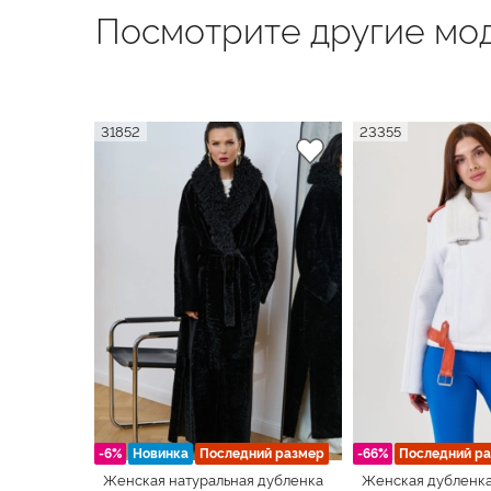
Посмотрите другие мод
31852
23355
-6%
Новинка
Последний размер
-66%
Последний р
Женская натуральная дубленка
Женская дубленка