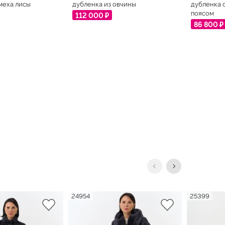
 меха лисы
дубленка из овчины
дубленка 
поясом
112 000 ₽
86 800 ₽
24954
25399