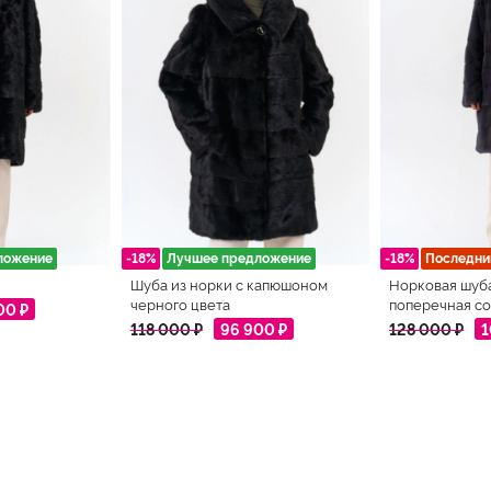
ложение
-18%
Лучшее предложение
-18%
Последни
Шуба из норки с капюшоном
Норковая шуб
черного цвета
поперечная со
00 ₽
118 000 ₽
96 900 ₽
128 000 ₽
1