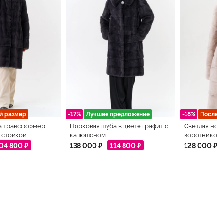
й размер
-17%
Лучшее предложение
-18%
Посл
а трансформер,
Норковая шуба в цвете графит с
Светлая н
 стойкой
капюшоном
воротнико
04 800 ₽
138 000 ₽
114 800 ₽
128 000 ₽