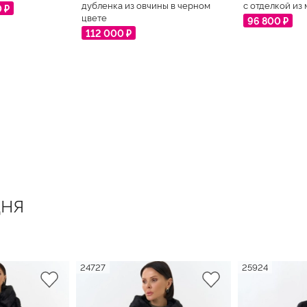
дубленка из овчины в черном
с отделкой из
0 ₽
цвете
96 800 ₽
112 000 ₽
ня
24727
25924