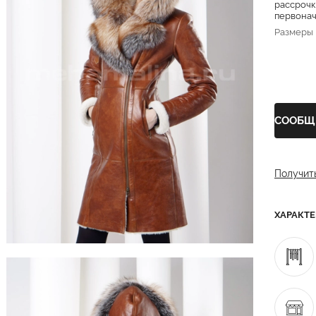
рассрочк
первонача
Размеры
СООБЩ
Получит
ХАРАКТ