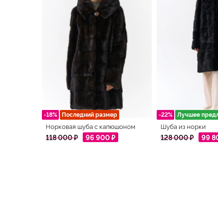
-18%
Последний размер
-22%
Лучшее пред
Норковая шуба с капюшоном
Шуба из норки
118 000 ₽
96 900 ₽
128 000 ₽
99 8