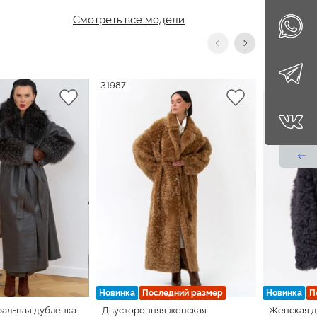
Смотреть все модели
31987
31617
Новинка
Последний размер
Новинка
П
ральная дубленка
Двусторонняя женская
Женская д