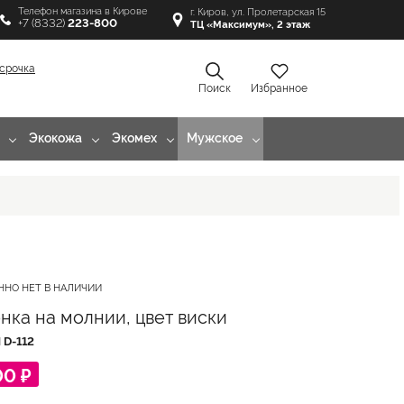
Телефон магазина в Кирове
г. Киров, ул. Пролетарская 15
+7 (8332)
223-800
ТЦ «Максимум», 2 этаж
срочка
Поиск
Избранное
Экокожа
Экомех
Мужское
ННО НЕТ В НАЛИЧИИ
нка на молнии, цвет виски
Л
D-112
00 ₽