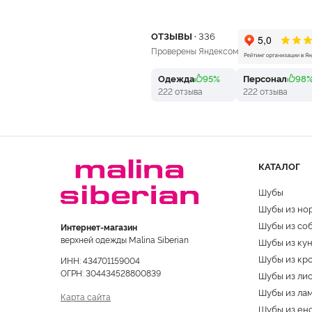
ОТЗЫВЫ ·
336
Проверены Яндексом
Одежда
95%
Персонал
98
222 отзыва
222 отзыва
КАТАЛОГ
Шубы
Шубы из но
Шубы из со
Интернет-магазин
верхней одежды Malina Siberian
Шубы из ку
Шубы из кр
ИНН: 434701159004
ОГРН: 304434528800839
Шубы из ли
Шубы из ла
Карта сайта
Шубы из ен