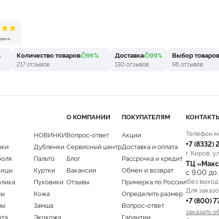
%
Количество товаров
96%
Доставка
99%
Выбор товаро
217 отзывов
130 отзывов
98 отзывов
О КОМПАНИИ
ПОКУПАТЕЛЯМ
КОНТАКТ
Телефон м
НОВИНКИ
Вопрос-ответ
Акции
+7 (8332)
рки
Дубленки
Сервисный центр
Доставка и оплата
г. Киров, у
боля
Пальто
Блог
Рассрочка и кредит
ТЦ «Макс
ницы
Куртки
Вакансии
Обмен и возврат
с 9:00 до
(без выход
олика
Пуховики
Отзывы
Примерка по России
Для заказо
сы
Кожа
Определить размер
+7 (800) 
мы
Замша
Вопрос-ответ
заказать о
ота
Экокожа
Гарантии