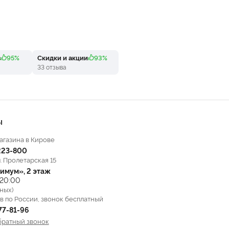
в
95%
Скидки и акции
93%
33 отзыва
Ы
агазина в Кирове
223-800
л. Пролетарская 15
имум», 2 этаж
 20:00
ных)
в по России, звонок бесплатный
777-81-96
братный звонок