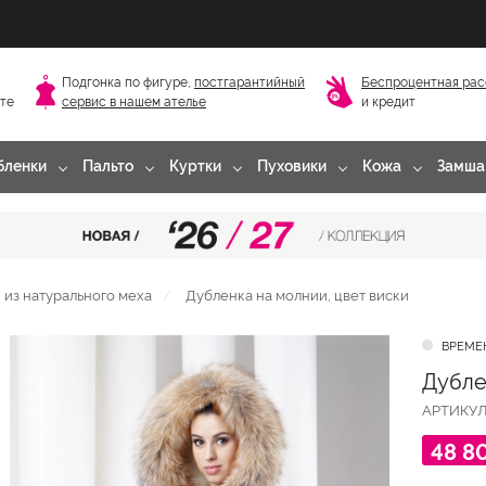
Подгонка по фигуре,
постгарантийный
Беспроцентная рас
сте
сервис в нашем ателье
и кредит
бленки
Пальто
Куртки
Пуховики
Кожа
Замша
из натурального меха
Дубленка на молнии, цвет виски
ВРЕМЕ
Дубле
АРТИКУ
48 8