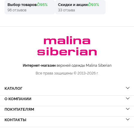
Выбор товаров
95%
Скидки и акции
93%
98 отзывов
33 отзыва
Интернет-магазин
верхней одежды Malina Siberian
Все права защищены © 2013-2026 г.
КАТАЛОГ
О КОМПАНИИ
Шубы
НОВИНКИ
Шубы из норки
Дубленки
ПОКУПАТЕЛЯМ
Вопрос-ответ
Шубы из соболя
Пальто
Сервисный центр
КОНТАКТЫ
Акции
Шубы из куницы
Куртки
Блог
Доставка и оплата
Шубы из кролика
Пуховики
Вакансии