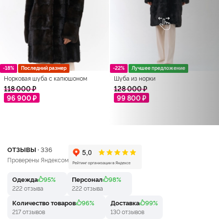
-18%
Последний размер
-22%
Лучшее предложение
Норковая шуба с капюшоном
Шуба из норки
118 000 ₽
128 000 ₽
96 900 ₽
99 800 ₽
ОТЗЫВЫ ·
336
Проверены Яндексом
Одежда
95%
Персонал
98%
222 отзыва
222 отзыва
Количество товаров
96%
Доставка
99%
217 отзывов
130 отзывов