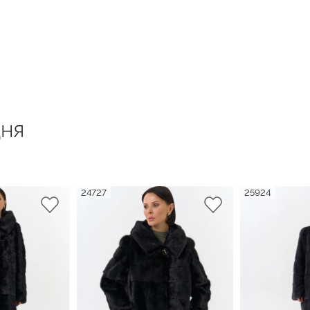
ня
24727
25924