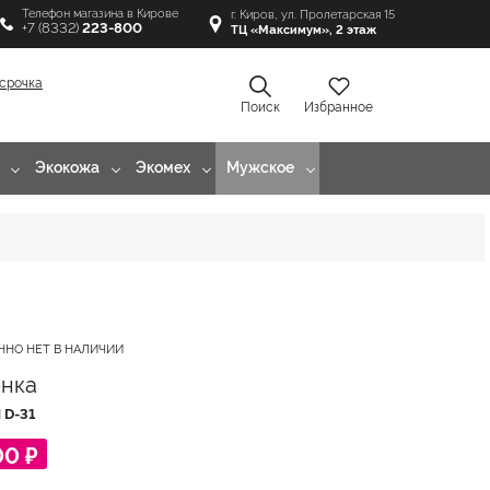
Телефон магазина в Кирове
г. Киров, ул. Пролетарская 15
+7 (8332)
223-800
ТЦ «Максимум», 2 этаж
срочка
Поиск
Избранное
Экокожа
Экомех
Мужское
ННО НЕТ В НАЛИЧИИ
нка
Л
D-31
00 ₽