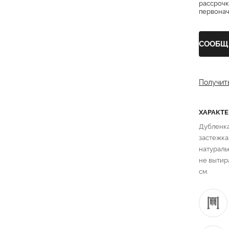
рассрочк
первонача
СООБЩ
Получит
ХАРАКТ
Дубленка
застежка
натураль
не вытир
см.