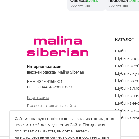
Одежда
95%
Персонал
98
222 отзыва
222 отзыва
КАТАЛОГ
Шубы
Шубы из но
Шубы из со
Интернет-магазин
верхней одежды Malina Siberian
Шубы из ку
Шубы из кр
ИНН: 434701159004
ОГРН: 304434528800839
Шубы из ли
Шубы из ла
Карта сайта
Шубы из ен
Предоставленная на сайте
Шубы из эк
информация не является публичной
офертой
Шубы из пр
Сайт использует cookie с целью анализа поведения
посетителей для улучшения Сайта. Продолжая
пользоваться Сайтом, вы соглашаетесь
на использование файлов cookie в соответствии