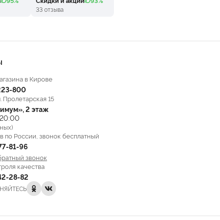
в
95%
Скидки и акции
93%
33 отзыва
Ы
агазина в Кирове
223-800
л. Пролетарская 15
имум», 2 этаж
 20:00
ных)
в по России, звонок бесплатный
777-81-96
братный звонок
троля качества
142-28-82
НЯЙТЕСЬ