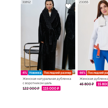
31852
23355
-6%
Новинка
Последний размер
-66%
Последний р
Женская натуральная дубленка
Женская дубленка
с воротником шаль
46 800 ₽
15 80
122 000 ₽
115 000 ₽