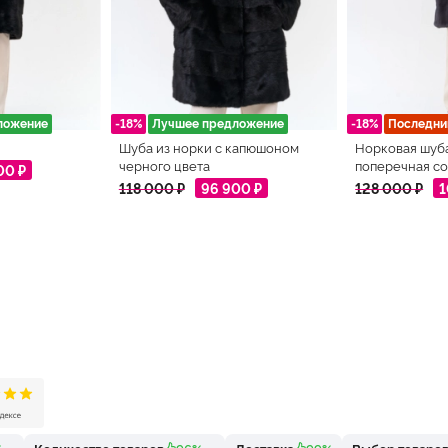
ложение
-18%
Лучшее предложение
-18%
Последни
Шуба из норки с капюшоном
Норковая шуб
черного цвета
поперечная со
00 ₽
118 000 ₽
96 900 ₽
128 000 ₽
1