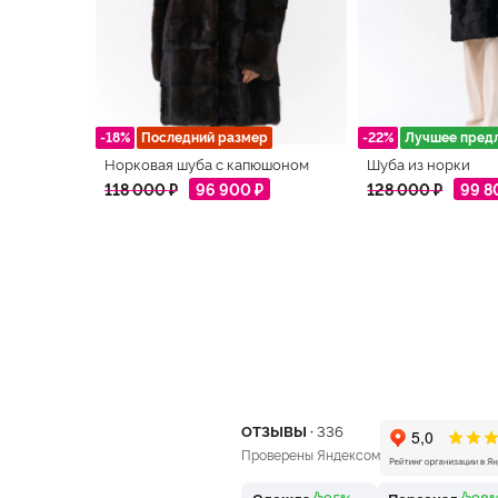
-18%
Последний размер
-22%
Лучшее пред
Норковая шуба с капюшоном
Шуба из норки
118 000 ₽
96 900 ₽
128 000 ₽
99 8
ОТЗЫВЫ ·
336
Проверены Яндексом