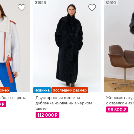
31988
31610
азмер
Новинка
Последний размер
 белого цвета
Двусторонняя женская
Женская нату
дубленка из овчины в черном
с отделкой из
0 ₽
цвете
96 800 ₽
112 000 ₽