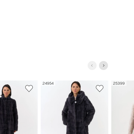
24954
25399