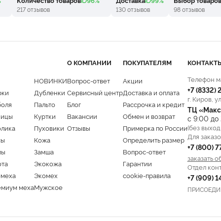
%
Количество товаров
96%
Доставка
99%
Выбор товаро
217 отзывов
130 отзывов
98 отзывов
О КОМПАНИИ
ПОКУПАТЕЛЯМ
КОНТАКТ
Телефон м
НОВИНКИ
Вопрос-ответ
Акции
+7 (8332)
рки
Дубленки
Сервисный центр
Доставка и оплата
г. Киров, у
боля
Пальто
Блог
Рассрочка и кредит
ТЦ «Макс
ницы
Куртки
Вакансии
Обмен и возврат
с 9:00 до
(без выход
олика
Пуховики
Отзывы
Примерка по России
Для заказо
сы
Кожа
Определить размер
+7 (800) 
мы
Замша
Вопрос-ответ
заказать о
ота
Экокожа
Гарантии
Отдел кон
омеха
Экомех
cookie-правила
+7 (909) 
емиум меха
Мужское
ПРИСОЕДИ