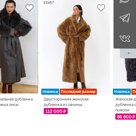
31987
31617
Новинка
Последний размер
Новинка
П
ральная дубленка
Двусторонняя женская
Женская д
 меха лисы
дубленка из овчины
дубленка 
поясом
112 000 ₽
86 800 ₽