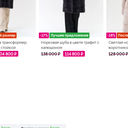
й размер
-17%
Лучшее предложение
-18%
Посл
а трансформер,
Норковая шуба в цвете графит с
Светлая н
 стойкой
капюшоном
воротнико
04 800 ₽
138 000 ₽
114 800 ₽
128 000 ₽