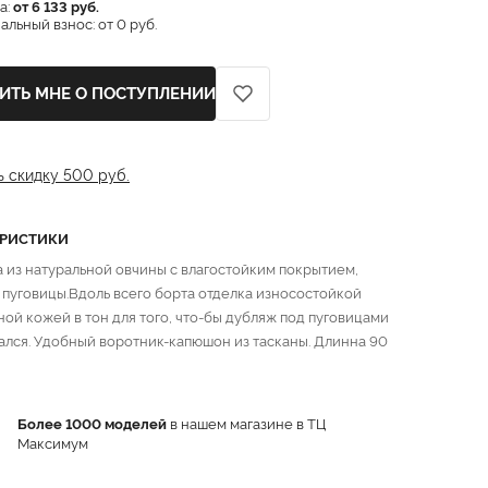
а:
от 6 133 руб.
льный взнос: от 0 руб.
ИТЬ МНЕ О ПОСТУПЛЕНИИ
ь скидку 500 руб.
ЕРИСТИКИ
 из натуральной овчины с влагостойким покрытием,
 пуговицы.Вдоль всего борта отделка износостойкой
ной кожей в тон для того, что-бы дубляж под пуговицами
ался. Удобный воротник-капюшон из тасканы. Длинна 90
Более 1000 моделей
в нашем магазине в ТЦ
Максимум