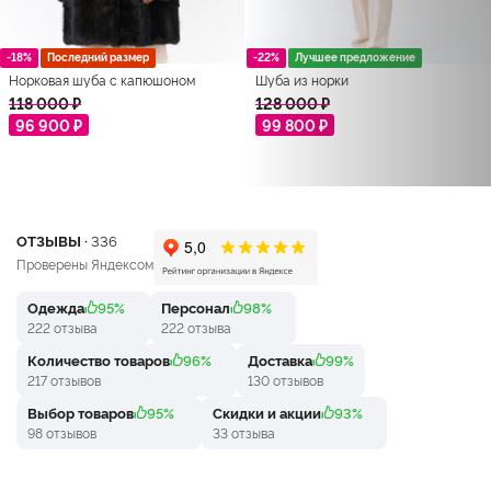
-18%
Последний размер
-22%
Лучшее предложение
Норковая шуба с капюшоном
Шуба из норки
118 000 ₽
128 000 ₽
96 900 ₽
99 800 ₽
ОТЗЫВЫ ·
336
Проверены Яндексом
Одежда
95%
Персонал
98%
222 отзыва
222 отзыва
Количество товаров
96%
Доставка
99%
217 отзывов
130 отзывов
Выбор товаров
95%
Скидки и акции
93%
98 отзывов
33 отзыва