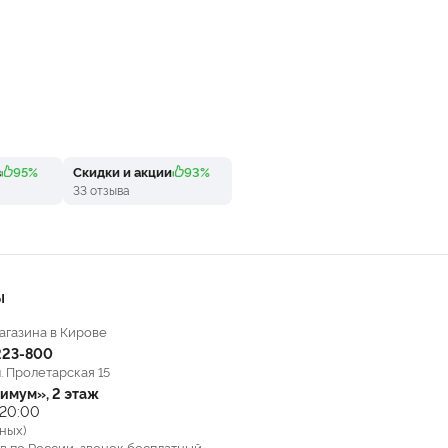
в
95%
Скидки и акции
93%
33 отзыва
Ы
агазина в Кирове
223-800
л. Пролетарская 15
имум», 2 этаж
 20:00
ных)
в по России, звонок бесплатный