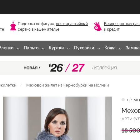
Подгонка по фигуре,
постгарантийный
Беспроцентная рас
сте
сервис в нашем ателье
и кредит
бленки
Пальто
Куртки
Пуховики
Кожа
Замша
жилетки
Меховой жилет из чернобурки на молнии
ВРЕМЕ
Мехов
АРТИКУ
18 500