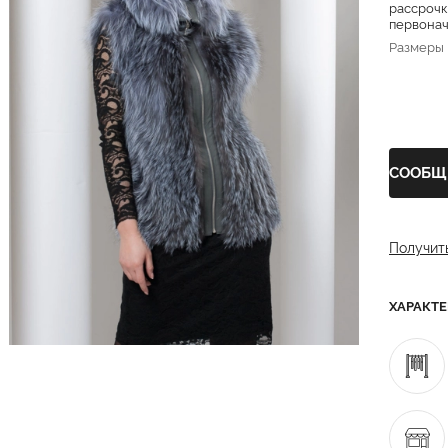
рассрочк
первонача
Размеры
СООБЩ
Получит
ХАРАКТ