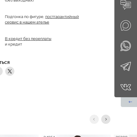
Подгонка по фигуре,
постгарантийный
сервис в нашем ателье
В кредит без переплаты
и кредит
ТЬСЯ
24954
25399