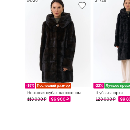
-18%
Последний размер
-22%
Лучшее пред
Норковая шуба с капюшоном
Шуба из норки
118 000 ₽
96 900 ₽
128 000 ₽
99 8