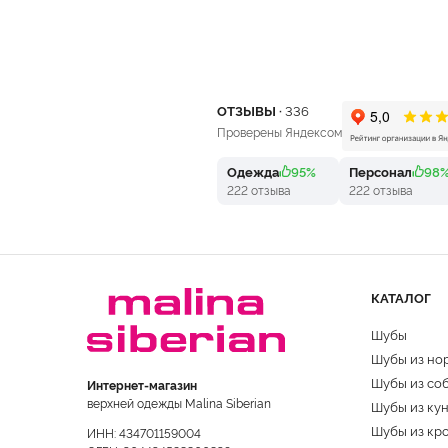
ОТЗЫВЫ ·
336
Проверены Яндексом
Одежда
95%
Персонал
98
222 отзыва
222 отзыва
КАТАЛОГ
Шубы
Шубы из но
Шубы из со
Интернет-магазин
верхней одежды Malina Siberian
Шубы из ку
Шубы из кр
ИНН: 434701159004