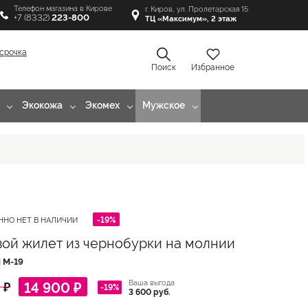
Телефон магазина в Кирове
г. Киров, ул. Пролетарская 15
+7 (8332)
223-800
ТЦ «Максимум», 2 этаж
срочка
Поиск
Избранное
Экокожа
Экомех
Мужское
-19%
ННО НЕТ В НАЛИЧИИ
ой жилет из чернобурки на молнии
Л
M-19
Ваша выгода
14 900 ₽
 ₽
-19%
3 600 руб.