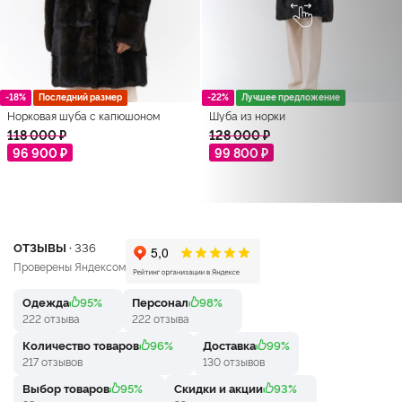
-18%
Последний размер
-22%
Лучшее предложение
Норковая шуба с капюшоном
Шуба из норки
118 000 ₽
128 000 ₽
96 900 ₽
99 800 ₽
ОТЗЫВЫ ·
336
Проверены Яндексом
Одежда
95%
Персонал
98%
222 отзыва
222 отзыва
Количество товаров
96%
Доставка
99%
217 отзывов
130 отзывов
Выбор товаров
95%
Скидки и акции
93%