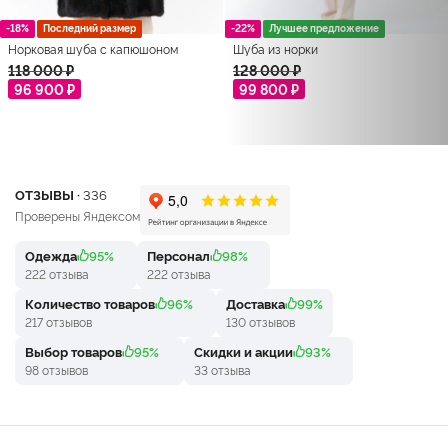
-18%
Последний размер
-22%
Лучшее предложение
Норковая шуба с капюшоном
Шуба из норки
118 000 ₽
128 000 ₽
96 900 ₽
99 800 ₽
ОТЗЫВЫ ·
336
Проверены Яндексом
Одежда
95%
Персонал
98%
222 отзыва
222 отзыва
Количество товаров
96%
Доставка
99%
217 отзывов
130 отзывов
Выбор товаров
95%
Скидки и акции
93%
98 отзывов
33 отзыва