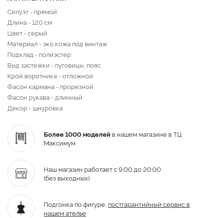
Силуэт - прямой
Длина - 120 см
Цвет - серый
Материал - эко кожа под винтаж
Подклад - полиэстер
Вид застежки - пуговицы, пояс
Крой воротника - отложной
Фасон кармана - прорезной
Фасон рукава - длинный
Декор - шнуровка
Более 1000 моделей
в нашем магазине в ТЦ
Максимум
Наш магазин работает с 9:00 до 20:00
(без выходных)
Подгонка по фигуре,
постгарантийный
сервис в
нашем ателье