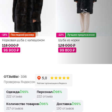
-18%
Последний размер
-22%
Лучшее предложение
Норковая шуба с капюшоном
Шуба из норки
118 000 ₽
128 000 ₽
96 900 ₽
99 800 ₽
ОТЗЫВЫ ·
336
Проверены Яндексом
Одежда
95%
Персонал
98%
222 отзыва
222 отзыва
Количество товаров
96%
Доставка
99%
217 отзывов
130 отзывов