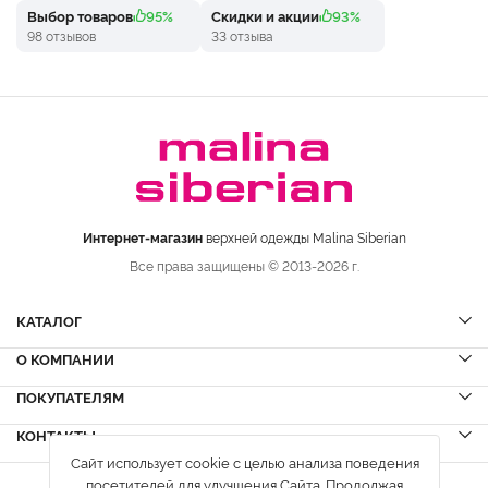
Выбор товаров
95%
Скидки и акции
93%
98 отзывов
33 отзыва
Интернет-магазин
верхней одежды Malina Siberian
Все права защищены © 2013-2026 г.
КАТАЛОГ
О КОМПАНИИ
Шубы
НОВИНКИ
Шубы из норки
Дубленки
ПОКУПАТЕЛЯМ
Вопрос-ответ
Шубы из соболя
Пальто
Сервисный центр
КОНТАКТЫ
Акции
Шубы из куницы
Куртки
Блог
Сайт использует cookie с целью анализа поведения
Доставка и оплата
Шубы из кролика
Пуховики
Вакансии
посетителей для улучшения Сайта. Продолжая