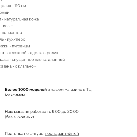
елия - 110 см
ерный
 - натуральная кожа
- козья
- полиэстер
ль - пух/перо
ежки - пуговицы
та - отложной, отделка кролик
кава - спущенное плечо, длинный
рмана - с клапаном
Более 1000 моделей
в нашем магазине в ТЦ
Максимум
Наш магазин работает с 9:00 до 20:00
(без выходных)
Подгонка по фигуре,
постгарантийный