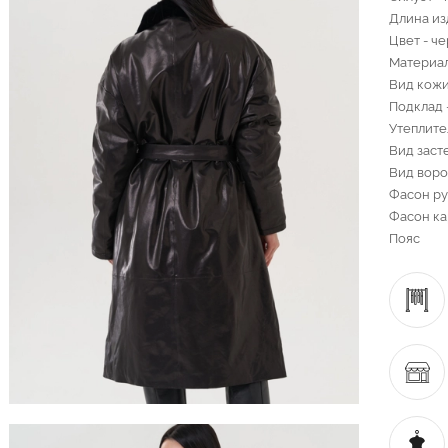
Длина изд
Цвет - ч
Материал
Вид кожи
Подклад 
Утеплите
Вид заст
Вид воро
Фасон ру
Фасон ка
Пояс