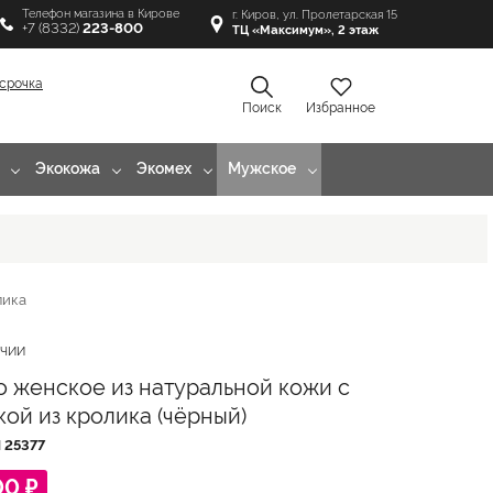
Телефон магазина в Кирове
г. Киров, ул. Пролетарская 15
+7 (8332)
223-800
ТЦ «Максимум», 2 этаж
срочка
Поиск
Избранное
Экокожа
Экомех
Мужское
лика
ИЧИИ
о женское из натуральной кожи с
кой из кролика (чёрный)
Л
25377
00 ₽