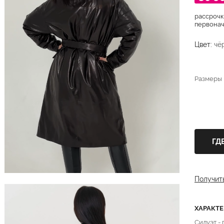
рассрочк
первонача
Цвет:
чё
Размеры
ГД
Получит
ХАРАКТ
Силуэт -