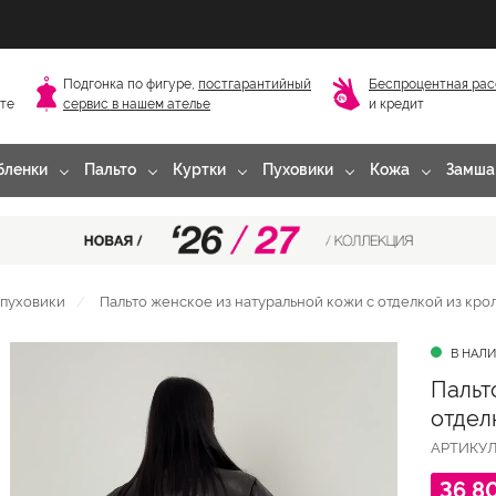
Подгонка по фигуре,
постгарантийный
Беспроцентная рас
сте
сервис в нашем ателье
и кредит
бленки
Пальто
Куртки
Пуховики
Кожа
Замша
пуховики
Пальто женское из натуральной кожи с отделкой из кро
В НАЛ
Пальт
отдел
АРТИКУ
36 8