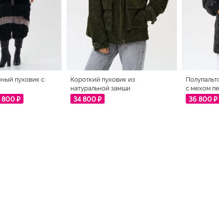
ный пуховик с
Короткий пуховик из
Полупальт
натуральной замши
с мехом п
 800 ₽
34 800 ₽
36 800 ₽