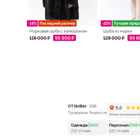
-18%
Последний размер
-22%
Лучшее пред
Норковая шуба с капюшоном
Шуба из норки
118 000 ₽
96 900 ₽
128 000 ₽
99 8
ОТЗЫВЫ ·
336
Проверены Яндексом
Одежда
95%
Персонал
98
222 отзыва
222 отзыва