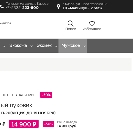
Телефон магазина в Кирове
г. Киров, ул. Пролетарская 15
+7 (8332)
223-800
ТЦ «Максимум», 2 этаж
срочка
Поиск
Избранное
Экокожа
Экомех
Мужское
-50%
ННО НЕТ В НАЛИЧИИ
ый пуховик
Л
П-20(АКЦИЯ ДО 15 НОЯБРЯ)
Ваша выгода
14 900 ₽
 ₽
-50%
14 900 руб.