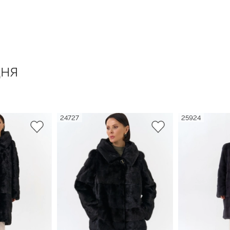
ня
24727
25924