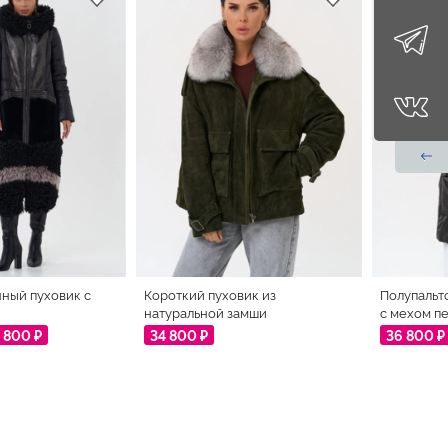
ный пуховик с
Короткий пуховик из
Полупальт
натуральной замши
с мехом п
 800 ₽
34 800 ₽
36 800 ₽