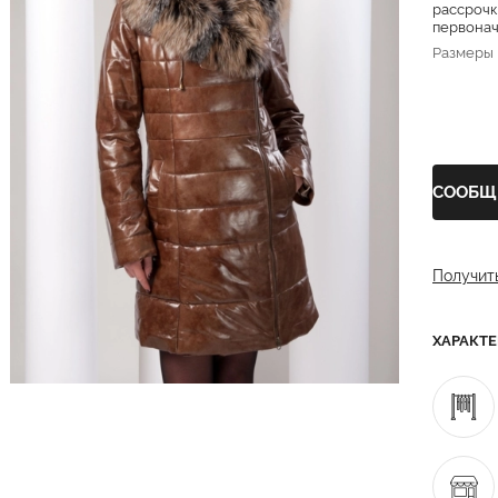
рассрочк
первонача
Размеры
СООБЩ
Получит
ХАРАКТ