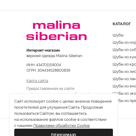
КАТАЛОГ
Шубы
Шубы из но
Шубы из со
Интернет-магазин
верхней одежды Malina Siberian
Шубы из ку
Шубы из кр
ИНН: 434701159004
ОГРН: 304434528800839
Шубы из ли
Шубы из ла
Карта сайта
Шубы из ен
Предоставленная на сайте
Шубы из эк
информация не является публичной
офертой
Шубы из пр
Сайт использует cookie с целью анализа поведения
посетителей для улучшения Сайта. Продолжая
пользоваться Сайтом, вы соглашаетесь
на использование файлов cookie в соответствии
с нашими
Правилами обработки Cookie
ПРИНИМАЮ