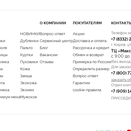
О КОМПАНИИ
ПОКУПАТЕЛЯМ
КОНТАКТ
Телефон м
НОВИНКИ
Вопрос-ответ
Акции
+7 (8332)
рки
Дубленки
Сервисный центр
Доставка и оплата
г. Киров, у
боля
Пальто
Блог
Рассрочка и кредит
ТЦ «Макс
ницы
Куртки
Вакансии
Обмен и возврат
с 9:00 до
(без выход
олика
Пуховики
Отзывы
Примерка по России
Для заказо
сы
Кожа
Определить размер
+7 (800) 
мы
Замша
Вопрос-ответ
заказать о
ота
Экокожа
Гарантии
Отдел кон
омеха
Экомех
cookie-правила
+7 (909) 
емиум меха
Мужское
ПРИСОЕДИ