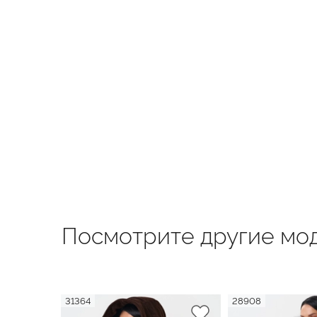
Посмотрите другие мод
31364
28908