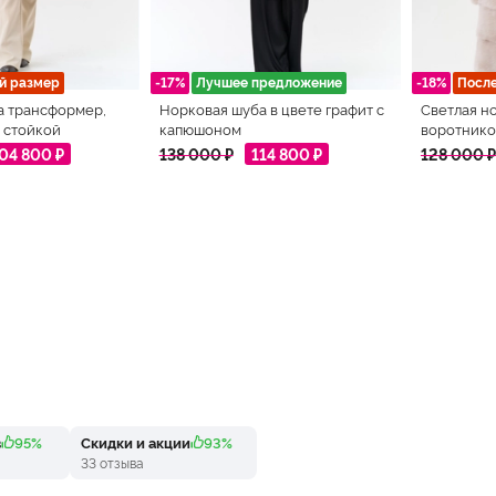
й размер
-17%
Лучшее предложение
-18%
Посл
а трансформер,
Норковая шуба в цвете графит с
Светлая н
 стойкой
капюшоном
воротнико
04 800 ₽
138 000 ₽
114 800 ₽
128 000 ₽
в
95%
Скидки и акции
93%
33 отзыва