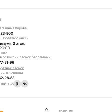
Ы
агазина в Кирове
223-800
л. Пролетарская 15
имум», 2 этаж
 20:00
ных)
в по России, звонок бесплатный
777-81-96
братный звонок
троля качества
142-28-82
НЯЙТЕСЬ
создание