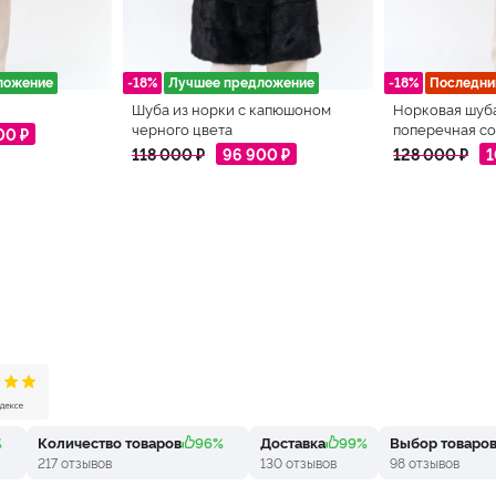
ложение
-18%
Лучшее предложение
-18%
Последни
Шуба из норки с капюшоном
Норковая шуб
черного цвета
поперечная со
00 ₽
118 000 ₽
96 900 ₽
128 000 ₽
1
%
Количество товаров
96%
Доставка
99%
Выбор товаро
217 отзывов
130 отзывов
98 отзывов