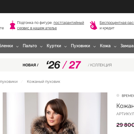
Подгонка по фигуре,
постгарантийный
Беспроцентная рас
сте
сервис в нашем ателье
и кредит
бленки
Пальто
Куртки
Пуховики
Кожа
Замша
пуховики
Кожаный пуховик
ВРЕМЕ
Кожан
АРТИКУ
29 800