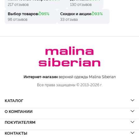
217 отзывов
130 отзывов
Выбор товаров
95%
Скидки и акции
93%
98 отзывов
33 отзыва
Интернет-магазин
верхней одежды Malina Siberian
Все права защищены © 2013-2026 г.
КАТАЛОГ
О КОМПАНИИ
Шубы
НОВИНКИ
Шубы из норки
Дубленки
ПОКУПАТЕЛЯМ
Вопрос-ответ
Шубы из соболя
Пальто
Сервисный центр
КОНТАКТЫ
Акции
Шубы из куницы
Куртки