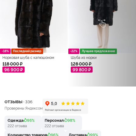
-18%
Последний размер
-22%
Лучшее предложение
Норковая шуба с капюшоном
Шуба из норки
118 000 ₽
128 000 ₽
96 900 ₽
99 800 ₽
ОТЗЫВЫ ·
336
Проверены Яндексом
Одежда
95%
Персонал
98%
222 отзыва
222 отзыва
Количество товаров
96%
Доставка
99%