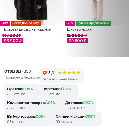
-18%
Последний размер
-22%
Лучшее предложение
Норковая шуба с капюшоном
Шуба из норки
118 000 ₽
128 000 ₽
96 900 ₽
99 800 ₽
ОТЗЫВЫ ·
336
Проверены Яндексом
Одежда
95%
Персонал
98%
222 отзыва
222 отзыва
Количество товаров
96%
Доставка
99%
217 отзывов
130 отзывов
Выбор товаров
95%
Скидки и акции
93%
98 отзывов
33 отзыва