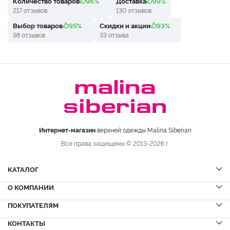
Количество товаров
96%
Доставка
99%
217 отзывов
130 отзывов
Выбор товаров
95%
Скидки и акции
93%
98 отзывов
33 отзыва
Интернет-магазин
верхней одежды Malina Siberian
Все права защищены © 2013-2026 г.
КАТАЛОГ
О КОМПАНИИ
Шубы
НОВИНКИ
Шубы из норки
Дубленки
ПОКУПАТЕЛЯМ
Вопрос-ответ
Шубы из соболя
Пальто
Сервисный центр
КОНТАКТЫ
Акции
Шубы из куницы
Куртки