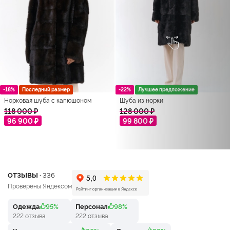
-18%
Последний размер
-22%
Лучшее предложение
Норковая шуба с капюшоном
Шуба из норки
118 000 ₽
128 000 ₽
96 900 ₽
99 800 ₽
ОТЗЫВЫ ·
336
Проверены Яндексом
Одежда
95%
Персонал
98%
222 отзыва
222 отзыва