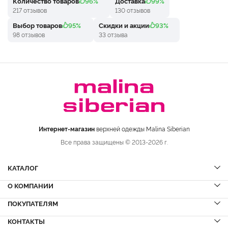
Количество товаров
96%
Доставка
99%
217 отзывов
130 отзывов
Выбор товаров
95%
Скидки и акции
93%
98 отзывов
33 отзыва
Интернет-магазин
верхней одежды Malina Siberian
Все права защищены © 2013-2026 г.
КАТАЛОГ
О КОМПАНИИ
Шубы
НОВИНКИ
Шубы из норки
Дубленки
ПОКУПАТЕЛЯМ
Вопрос-ответ
Шубы из соболя
Пальто
Сервисный центр
КОНТАКТЫ
Акции
Шубы из куницы
Куртки