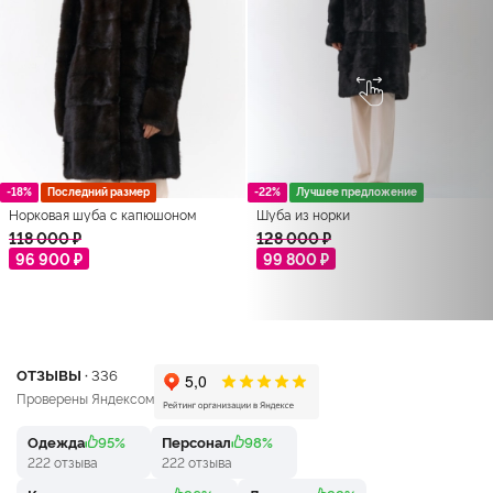
-18%
Последний размер
-22%
Лучшее предложение
Норковая шуба с капюшоном
Шуба из норки
118 000 ₽
128 000 ₽
96 900 ₽
99 800 ₽
ОТЗЫВЫ ·
336
Проверены Яндексом
Одежда
95%
Персонал
98%
222 отзыва
222 отзыва