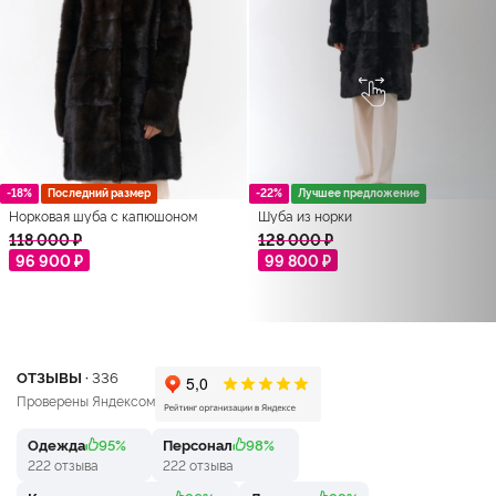
-18%
Последний размер
-22%
Лучшее предложение
Норковая шуба с капюшоном
Шуба из норки
118 000 ₽
128 000 ₽
96 900 ₽
99 800 ₽
ОТЗЫВЫ ·
336
Проверены Яндексом
Одежда
95%
Персонал
98%
222 отзыва
222 отзыва