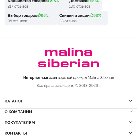
Количество товаров
96%
Доставка
99%
217 отзывов
130 отзывов
Выбор товаров
95%
Скидки и акции
93%
98 отзывов
33 отзыва
Интернет-магазин
верхней одежды Malina Siberian
Все права защищены © 2013-2026 г.
КАТАЛОГ
О КОМПАНИИ
Шубы
НОВИНКИ
Шубы из норки
Дубленки
ПОКУПАТЕЛЯМ
Вопрос-ответ
Шубы из соболя
Пальто
Сервисный центр
КОНТАКТЫ
Акции
Шубы из куницы
Куртки