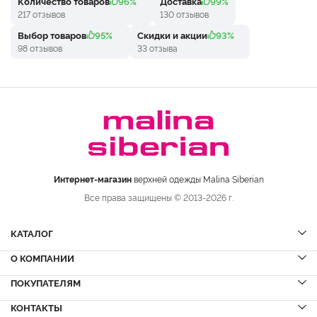
Количество товаров
96%
Доставка
99%
217 отзывов
130 отзывов
Выбор товаров
95%
Скидки и акции
93%
98 отзывов
33 отзыва
Интернет-магазин
верхней одежды Malina Siberian
Все права защищены © 2013-2026 г.
КАТАЛОГ
О КОМПАНИИ
Шубы
НОВИНКИ
Шубы из норки
Дубленки
ПОКУПАТЕЛЯМ
Вопрос-ответ
Шубы из соболя
Пальто
Сервисный центр
КОНТАКТЫ
Акции
Шубы из куницы
Куртки