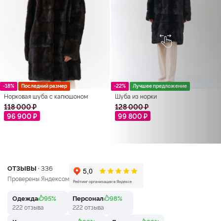
-18%
Последний размер
-22%
Лучшее предложение
Норковая шуба с капюшоном
Шуба из норки
118 000 ₽
128 000 ₽
96 900 ₽
99 800 ₽
ОТЗЫВЫ ·
336
Проверены Яндексом
Одежда
95%
Персонал
98%
222 отзыва
222 отзыва