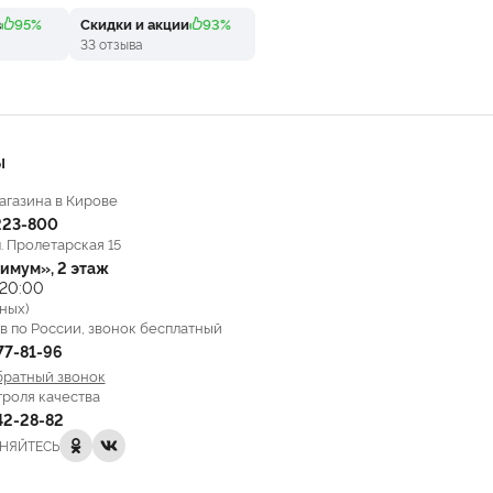
в
95%
Скидки и акции
93%
33 отзыва
Ы
агазина в Кирове
223-800
л. Пролетарская 15
имум», 2 этаж
 20:00
ных)
в по России, звонок бесплатный
777-81-96
братный звонок
троля качества
142-28-82
НЯЙТЕСЬ