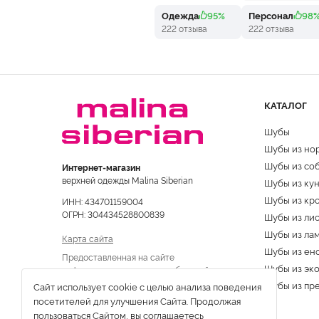
Одежда
95%
Персонал
98
222 отзыва
222 отзыва
КАТАЛОГ
Шубы
Шубы из но
Шубы из со
Интернет-магазин
верхней одежды Malina Siberian
Шубы из ку
Шубы из кр
ИНН: 434701159004
ОГРН: 304434528800839
Шубы из ли
Шубы из ла
Карта сайта
Шубы из ен
Предоставленная на сайте
Шубы из эк
информация не является публичной
офертой
Шубы из пр
Сайт использует cookie с целью анализа поведения
посетителей для улучшения Сайта. Продолжая
пользоваться Сайтом, вы соглашаетесь