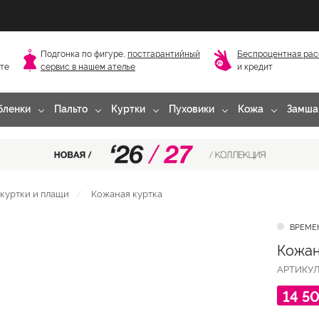
Подгонка по фигуре,
постгарантийный
Беспроцентная рас
сте
сервис в нашем ателье
и кредит
бленки
Пальто
Куртки
Пуховики
Кожа
Замша
куртки и плащи
Кожаная куртка
ВРЕМЕ
Кожан
АРТИКУ
14 5