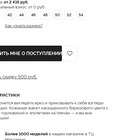
а:
от 2 416 руб.
льный взнос: от 0 руб.
42
44
46
48
50
52
54
Как узнать размер?
ИТЬ МНЕ О ПОСТУПЛЕНИИ
ь скидку 500 руб.
ЕРИСТИКИ
очется выглядеть ярко и приковывать к себе взгляды
их. Кожаный жакет насыщенного бирюзового цвета с
 горловиной и эполетами на плечах — и вы вне
ции!
Более 1000 моделей
в нашем магазине в ТЦ
Максимум