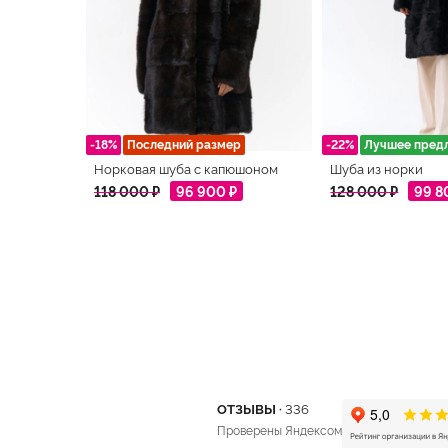
-18%
Последний размер
-22%
Лучшее пред
Норковая шуба с капюшоном
Шуба из норки
118 000 ₽
96 900 ₽
128 000 ₽
99 8
ОТЗЫВЫ ·
336
Проверены Яндексом