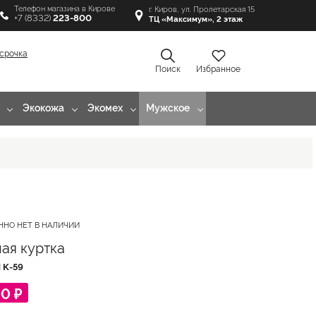
Телефон магазина в Кирове
г. Киров, ул. Пролетарская 15
+7 (8332)
223-800
ТЦ «Максимум», 2 этаж
срочка
Поиск
Избранное
Экокожа
Экомех
Мужское
ННО НЕТ В НАЛИЧИИ
ая куртка
Л
K-59
00 ₽