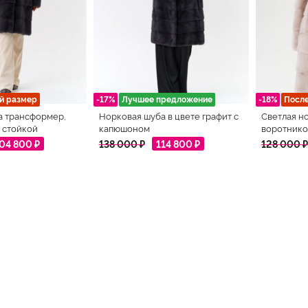
й размер
-17%
Лучшее предложение
-18%
Посл
а трансформер,
Норковая шуба в цвете графит с
Светлая н
 стойкой
капюшоном
воротнико
04 800 ₽
138 000 ₽
114 800 ₽
128 000 ₽