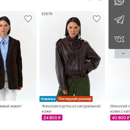
32676
33142
Новинка
Последний размер
евый жакет
Женская куртка из натуральной
Женский п
кожи
кожи с ка
24 800 ₽
40 800 ₽