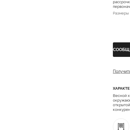
рассрочк
первонача
Размеры
СООБЩ
Получит
ХАРАКТ
Весной х
окружающ
открытой
конкурен