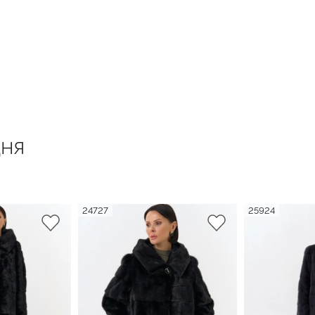
ня
24727
25924