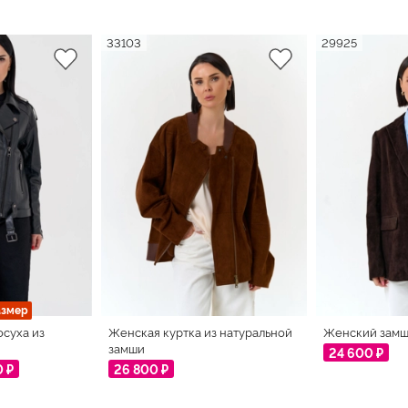
33103
29925
азмер
осуха из
Женская куртка из натуральной
Женский замш
замши
24 600 ₽
0 ₽
26 800 ₽