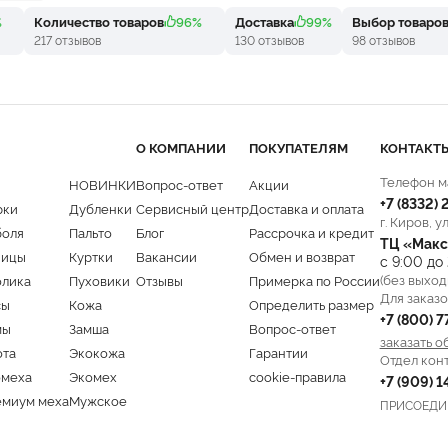
%
Количество товаров
96%
Доставка
99%
Выбор товаро
217 отзывов
130 отзывов
98 отзывов
О КОМПАНИИ
ПОКУПАТЕЛЯМ
КОНТАКТ
Телефон м
НОВИНКИ
Вопрос-ответ
Акции
+7 (8332)
рки
Дубленки
Сервисный центр
Доставка и оплата
г. Киров, у
боля
Пальто
Блог
Рассрочка и кредит
ТЦ «Макс
ницы
Куртки
Вакансии
Обмен и возврат
с 9:00 до
(без выход
олика
Пуховики
Отзывы
Примерка по России
Для заказо
сы
Кожа
Определить размер
+7 (800) 
мы
Замша
Вопрос-ответ
заказать о
ота
Экокожа
Гарантии
Отдел кон
омеха
Экомех
cookie-правила
+7 (909) 
емиум меха
Мужское
ПРИСОЕДИ