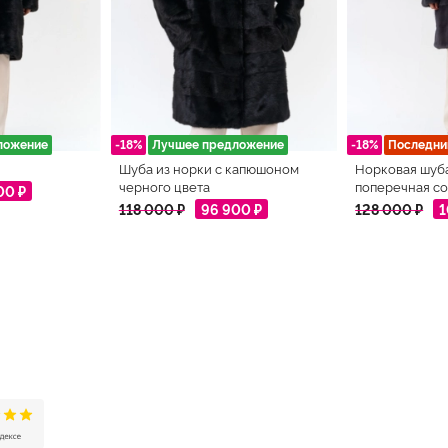
ложение
-18%
Лучшее предложение
-18%
Последни
Шуба из норки с капюшоном
Норковая шуб
черного цвета
поперечная со
00 ₽
118 000 ₽
96 900 ₽
128 000 ₽
1