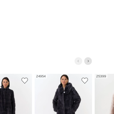
24954
25399