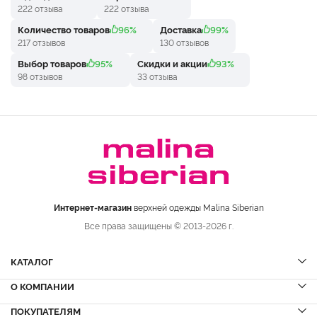
222 отзыва
222 отзыва
Количество товаров
96%
Доставка
99%
217 отзывов
130 отзывов
Выбор товаров
95%
Скидки и акции
93%
98 отзывов
33 отзыва
Интернет-магазин
верхней одежды Malina Siberian
Все права защищены © 2013-2026 г.
КАТАЛОГ
О КОМПАНИИ
Шубы
НОВИНКИ
Шубы из норки
Дубленки
ПОКУПАТЕЛЯМ
Вопрос-ответ