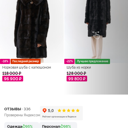
-18%
Последний размер
-22%
Лучшее предложение
Норковая шуба с капюшоном
Шуба из норки
118 000 ₽
128 000 ₽
96 900 ₽
99 800 ₽
ОТЗЫВЫ ·
336
Проверены Яндексом
Одежда
95%
Персонал
98%